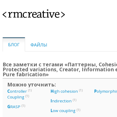
<rmcreative>
БЛОГ
ФАЙЛЫ
Все заметки с тегами «Паттерны, Cohesi
Protected variations, Creator, Information 
Pure fabrication»
Можно уточнить:
(1)
(1)
C
ontroller
H
igh cohesion
P
olymorph
(1)
Coupling
(1)
I
ndirection
(1)
G
RASP
(1)
L
ow coupling