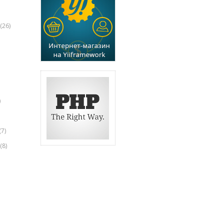
(26)
)
(7)
(8)