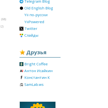
Telegram Blog
Old English Blog
Yii по-русски
(68)
r
YiiPowered
12)
Twitter
Слайды
Друзья
Bright Coffee
Антон Исайкин
Константин К
SamLab.ws