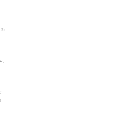
(5)
k
43)
5)
)