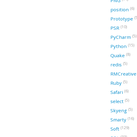
PNG
(6)
position
(
Prototype
(10)
PSR
(5)
PyCharm
(15)
Python
(8)
Quake
(5)
redis
RMCreativ
(5)
Ruby
(6)
Safari
(5)
select
(5)
Skyeng
(16)
Smarty
(129)
Soft
(33)