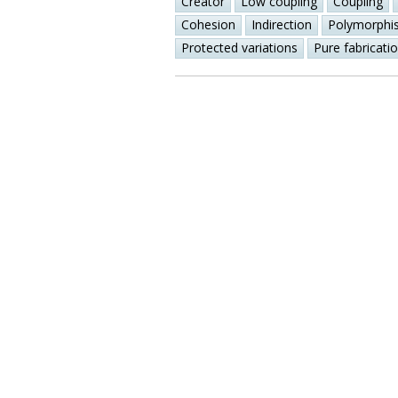
Creator
Low coupling
Coupling
Cohesion
Indirection
Polymorphi
Protected variations
Pure fabricati