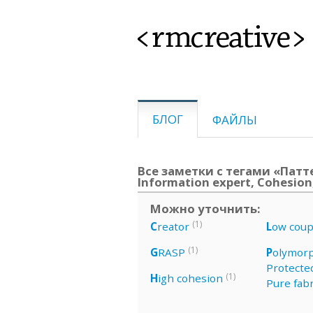
<rmcreative>
БЛОГ
ФАЙЛЫ
Все заметки с тегами «Паттер
Information expert, Cohesion,
Можно уточнить:
(1)
C
reator
L
ow coup
(1)
G
RASP
P
olymor
Protected
(1)
H
igh cohesion
Pure fabr