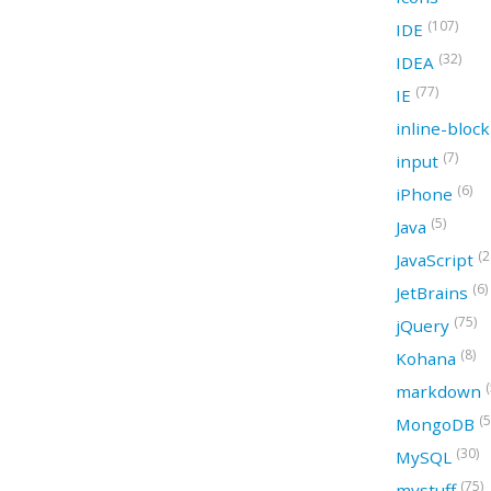
(107)
IDE
(32)
IDEA
(77)
IE
inline-bloc
(7)
input
(6)
iPhone
(5)
Java
(2
JavaScript
(6)
JetBrains
(75)
jQuery
(8)
Kohana
(
markdown
(5
MongoDB
(30)
MySQL
(75)
mystuff