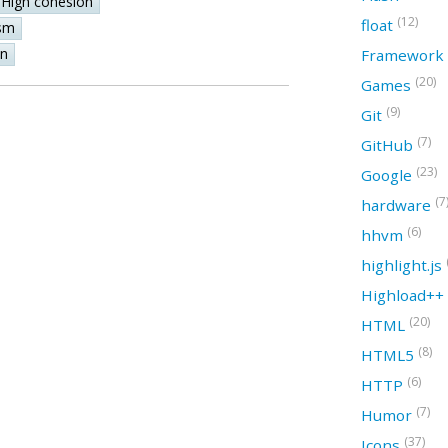
High cohesion
(12)
float
sm
on
Framework
(20)
Games
(9)
Git
(7)
GitHub
(23)
Google
(7
hardware
(6)
hhvm
highlight.js
Highload++
(20)
HTML
(8)
HTML5
(6)
HTTP
(7)
Humor
(37)
Icons