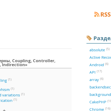
RSS
Разд
(5)
absolute
Active Rec
ны, Coupling, Controller,
 Indirection»
(6)
Android
(17)
API
(6)
array
(1)
ling
backendsec
(1)
phism
backgroun
(1)
 variations
(1)
ication
(1
CakePHP
(16)
Chrome