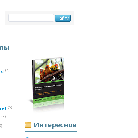
елы
(7)
ord
(5)
ret
(7)
d
Интересное
0)