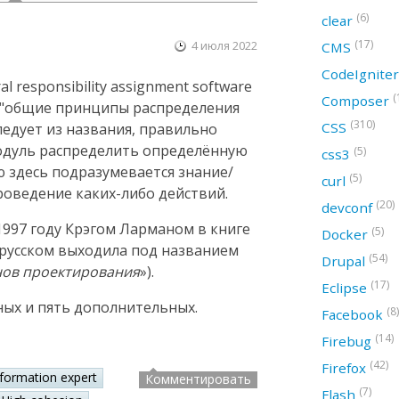
(6)
clear
(17)
4 июля 2022
CMS
CodeIgnite
 responsibility assignment software
(
Composer
ак "общие принципы распределения
(310)
CSS
следует из названия, правильно
модуль распределить определённую
(5)
css3
ю здесь подразумевается знание/
(5)
curl
оведение каких-либо действий.
(20)
devconf
997 году Крэгом Ларманом в книге
(5)
Docker
а русском выходила под названием
(54)
Drupal
нов проектирования
»).
(17)
Eclipse
ных и пять дополнительных.
(8)
Facebook
(14)
Firebug
(42)
Firefox
nformation expert
Комментировать
(7)
Flash