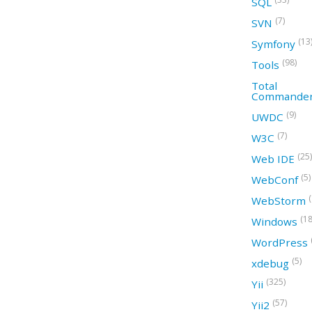
SQL
(7)
SVN
(13
Symfony
(98)
Tools
Total
Commande
(9)
UWDC
(7)
W3C
(25)
Web IDE
(5)
WebConf
WebStorm
(18
Windows
WordPress
(5)
xdebug
(325)
Yii
(57)
Yii2