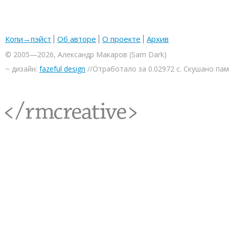
Копи→пэйст
Об авторе
О проекте
Архив
© 2005—2026, Александр Макаров (Sam Dark)
~ дизайн:
fazeful design
//Отработало за 0.02972 с. Скушано па
<rmcreative/>