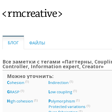
<rmcreative>
БЛОГ
ФАЙЛЫ
Все заметки с тегами «Паттерны, Coupli
Controller, Information expert, Creator»
Можно уточнить:
(1)
(1)
C
ohesion
I
ndirection
(1)
(1)
G
RASP
L
ow coupling
(1)
(1)
H
igh cohesion
P
olymorphism
(1)
Protected variations
(1)