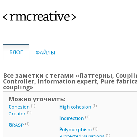
<rmcreative>
БЛОГ
ФАЙЛЫ
Все заметки с тегами «Паттерны, Coupli
Controller, Information expert, Pure fabric
coupling»
Можно уточнить:
(1)
(1)
C
ohesion
H
igh cohesion
(1)
Creator
(1)
I
ndirection
(1)
G
RASP
(1)
P
olymorphism
(1)
Protected variations