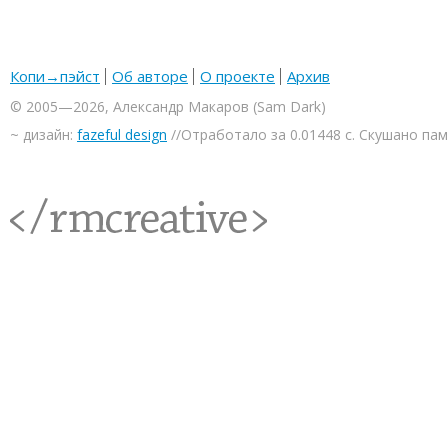
Копи→пэйст
Об авторе
О проекте
Архив
© 2005—2026, Александр Макаров (Sam Dark)
~ дизайн:
fazeful design
//Отработало за 0.01448 с. Скушано па
<rmcreative/>