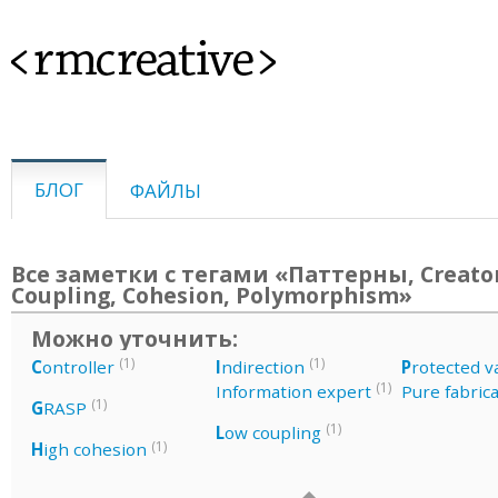
<rmcreative>
БЛОГ
ФАЙЛЫ
Все заметки с тегами «Паттерны, Creator
Coupling, Cohesion, Polymorphism»
Можно уточнить:
(1)
(1)
C
ontroller
I
ndirection
P
rotected v
(1)
Information expert
Pure fabric
(1)
G
RASP
(1)
L
ow coupling
(1)
H
igh cohesion