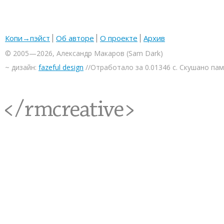
Копи→пэйст
Об авторе
О проекте
Архив
© 2005—2026, Александр Макаров (Sam Dark)
~ дизайн:
fazeful design
//Отработало за 0.01346 с. Скушано па
<rmcreative/>