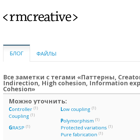
<rmcreative>
БЛОГ
ФАЙЛЫ
Все заметки с тегами «Паттерны, Creator
Indirection, High cohesion, Information exp
Cohesion»
Можно уточнить:
(1)
(1)
C
ontroller
L
ow coupling
(1)
Coupling
(1)
P
olymorphism
(1)
(1)
G
RASP
Protected variations
(1)
Pure fabrication