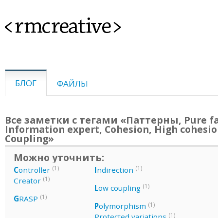
<rmcreative>
БЛОГ
ФАЙЛЫ
Все заметки с тегами «Паттерны, Pure fa
Information expert, Cohesion, High cohesio
Coupling»
Можно уточнить:
(1)
(1)
C
ontroller
I
ndirection
(1)
Creator
(1)
L
ow coupling
(1)
G
RASP
(1)
P
olymorphism
(1)
Protected variations