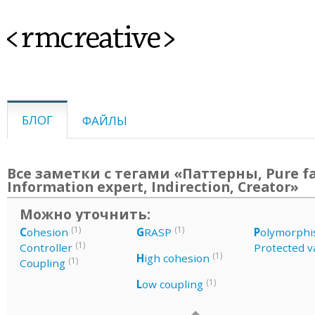
<rmcreative>
БЛОГ
ФАЙЛЫ
Все заметки с тегами «Паттерны, Pure fa
Information expert, Indirection, Creator»
Можно уточнить:
(1)
(1)
C
ohesion
G
RASP
P
olymorph
(1)
Controller
Protected v
(1)
H
igh cohesion
(1)
Coupling
(1)
L
ow coupling