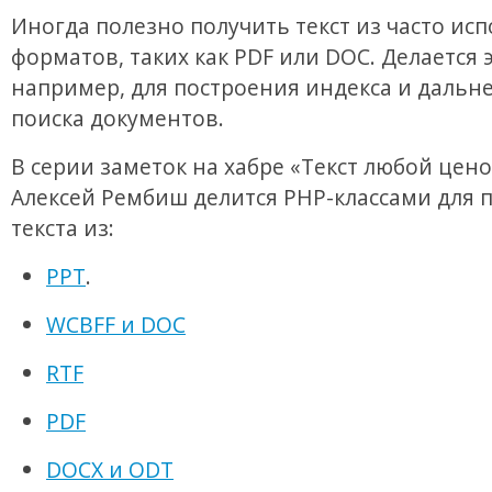
Иногда полезно получить текст из часто ис
форматов, таких как PDF или DOC. Делается э
например, для построения индекса и дальн
поиска документов.
В серии заметок на хабре «Текст любой цено
Алексей Рембиш делится PHP-классами для 
текста из:
PPT
.
WCBFF и DOC
RTF
PDF
DOCX и ODT