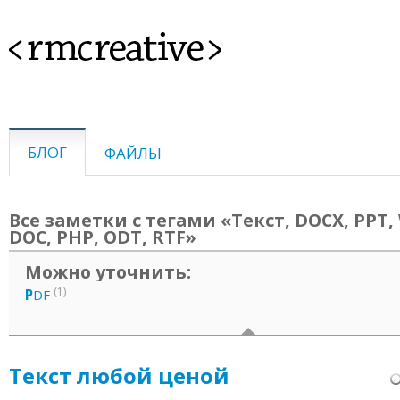
<rmcreative>
БЛОГ
ФАЙЛЫ
Все заметки с тегами «Текст, DOCX, PPT,
DOC, PHP, ODT, RTF»
Можно уточнить:
(1)
P
DF
Текст любой ценой