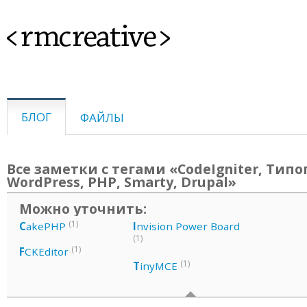
<rmcreative>
БЛОГ
ФАЙЛЫ
Все заметки с тегами «CodeIgniter, Тип
WordPress, PHP, Smarty, Drupal»
Можно уточнить:
(1)
C
akePHP
I
nvision Power Board
(1)
(1)
F
CKEditor
(1)
T
inyMCE