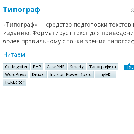
Типограф
«Типограф» — средство подготовки текстов 
изданию. Форматирует текст для приведения
более правильному с точки зрения типогра
Читаем
CodeIgniter
PHP
CakePHP
Smarty
Типографика
193
WordPress
Drupal
Invision Power Board
TinyMCE
FCKEditor