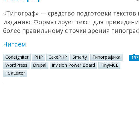
«Типограф» — средство подготовки текстов 
изданию. Форматирует текст для приведения
более правильному с точки зрения типогра
Читаем
CodeIgniter
PHP
CakePHP
Smarty
Типографика
193
WordPress
Drupal
Invision Power Board
TinyMCE
FCKEditor