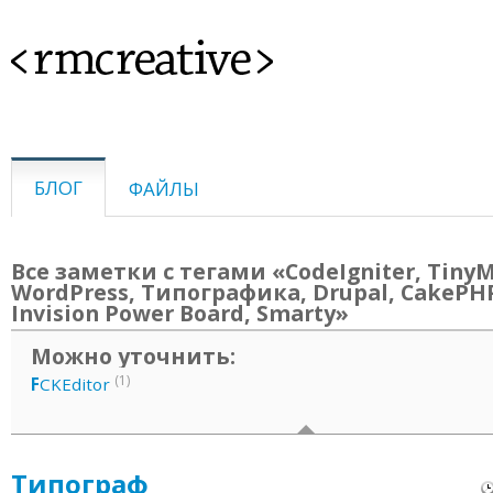
<rmcreative>
БЛОГ
ФАЙЛЫ
Все заметки с тегами «CodeIgniter, TinyM
WordPress, Типографика, Drupal, CakePHP
Invision Power Board, Smarty»
Можно уточнить:
(1)
F
CKEditor
Типограф