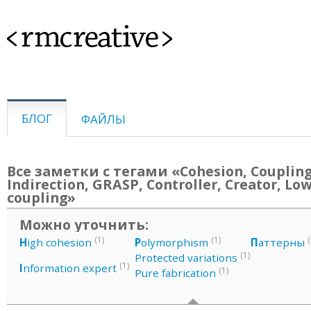
<rmcreative>
БЛОГ
ФАЙЛЫ
Все заметки с тегами «Cohesion, Coupling
Indirection, GRASP, Controller, Creator, Lo
coupling»
Можно уточнить:
(1)
(1)
(
H
igh cohesion
P
olymorphism
П
аттерны
(1)
Protected variations
(1)
I
nformation expert
(1)
Pure fabrication