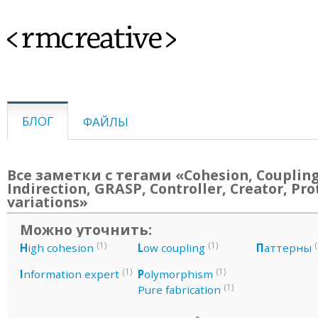
<rmcreative>
БЛОГ
ФАЙЛЫ
Все заметки с тегами «Cohesion, Coupling
Indirection, GRASP, Controller, Creator, Pr
variations»
Можно уточнить:
(1)
(1)
(
H
igh cohesion
L
ow coupling
П
аттерны
(1)
(1)
I
nformation expert
P
olymorphism
(1)
Pure fabrication