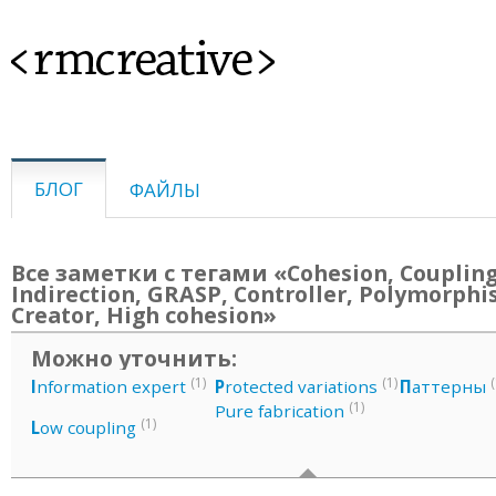
<rmcreative>
БЛОГ
ФАЙЛЫ
Все заметки с тегами «Cohesion, Coupling
Indirection, GRASP, Controller, Polymorphi
Creator, High cohesion»
Можно уточнить:
(1)
(1)
(
I
nformation expert
P
rotected variations
П
аттерны
(1)
Pure fabrication
(1)
L
ow coupling