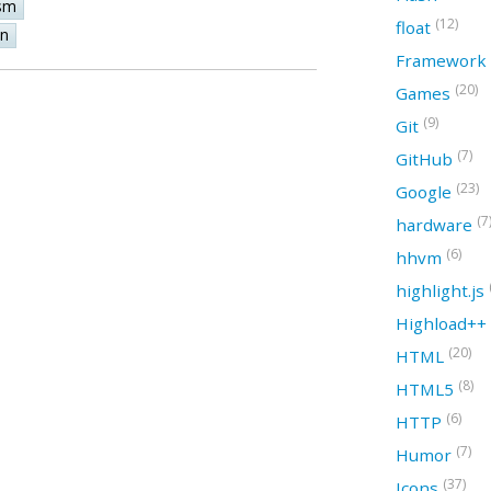
sm
(12)
float
on
Framework
(20)
Games
(9)
Git
(7)
GitHub
(23)
Google
(7
hardware
(6)
hhvm
highlight.js
Highload++
(20)
HTML
(8)
HTML5
(6)
HTTP
(7)
Humor
(37)
Icons