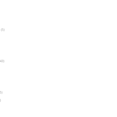
(5)
k
43)
5)
)