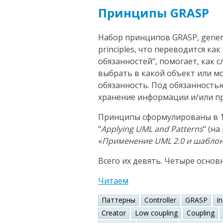
Принципы GRASP
Набор принципов GRASP, general
principles, что переводится к
обязанностей", помогает, как 
выбрать в какой объект или 
обязанность. Под обязанность
хранение информации и/или пр
Принципы сформулированы в 1
"
Applying UML and Patterns
" (н
«
Применение UML 2.0 и шабло
Всего их девять. Четыре основ
Читаем
Паттерны
Controller
GRASP
I
Creator
Low coupling
Coupling