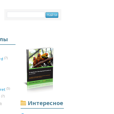
елы
(7)
ord
(5)
ret
(7)
d
Интересное
0)