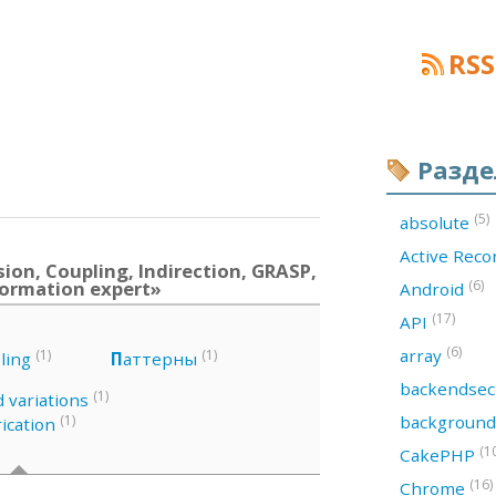
RSS
Разд
(5)
absolute
Active Rec
on, Coupling, Indirection, GRASP,
formation expert»
(6)
Android
(17)
API
(6)
array
(1)
(1)
ling
П
аттерны
backendsec
(1)
d variations
backgroun
(1)
ication
(1
CakePHP
(16)
Chrome