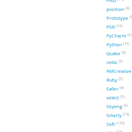
PNG
(6)
position
(
Prototype
(10)
PSR
(5)
PyCharm
(15)
Python
(8)
Quake
(5)
redis
RMCreativ
(5)
Ruby
(6)
Safari
(5)
select
(5)
Skyeng
(16)
Smarty
(129)
Soft
(33)