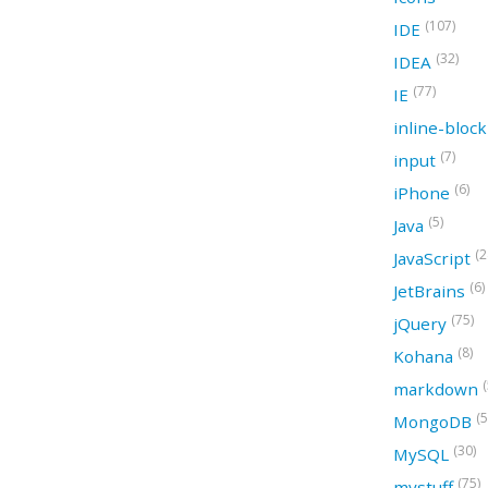
(107)
IDE
(32)
IDEA
(77)
IE
inline-bloc
(7)
input
(6)
iPhone
(5)
Java
(2
JavaScript
(6)
JetBrains
(75)
jQuery
(8)
Kohana
(
markdown
(5
MongoDB
(30)
MySQL
(75)
mystuff