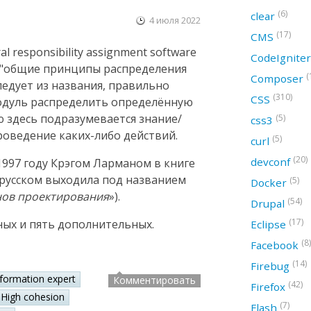
(6)
clear
4 июля 2022
(17)
CMS
 responsibility assignment software
CodeIgnite
ак "общие принципы распределения
(
Composer
следует из названия, правильно
(310)
CSS
модуль распределить определённую
ю здесь подразумевается знание/
(5)
css3
оведение каких-либо действий.
(5)
curl
(20)
devconf
997 году Крэгом Ларманом в книге
а русском выходила под названием
(5)
Docker
нов проектирования
»).
(54)
Drupal
(17)
ных и пять дополнительных.
Eclipse
(8)
Facebook
(14)
Firebug
nformation expert
Комментировать
(42)
Firefox
High cohesion
(7)
Flash