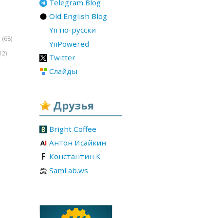
Telegram Blog
Old English Blog
Yii по-русски
(68)
r
YiiPowered
12)
Twitter
Слайды
Друзья
Bright Coffee
Антон Исайкин
Константин К
SamLab.ws