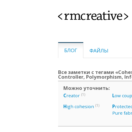
<rmcreative>
БЛОГ
ФАЙЛЫ
Все заметки с тегами «Cohesi
Controller, Polymorphism, In
Можно уточнить:
(1)
C
reator
L
ow coup
(1)
H
igh cohesion
P
rotecte
Pure fabr