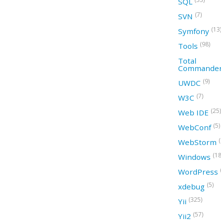
SQL
(7)
SVN
(13
Symfony
(98)
Tools
Total
Commande
(9)
UWDC
(7)
W3C
(25)
Web IDE
(5)
WebConf
WebStorm
(18
Windows
WordPress
(5)
xdebug
(325)
Yii
(57)
Yii2