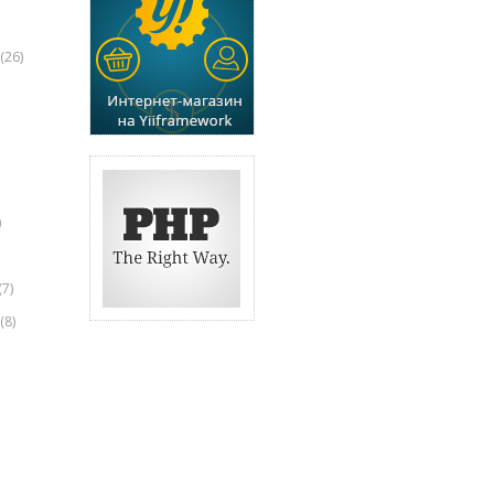
(26)
)
(7)
(8)