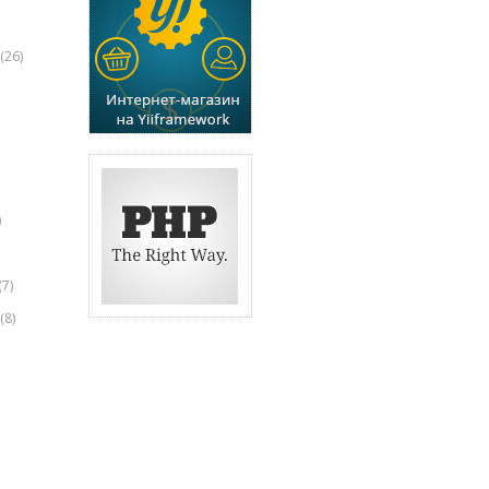
(26)
)
(7)
(8)