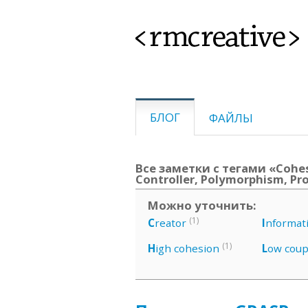
<rmcreative>
БЛОГ
ФАЙЛЫ
Все заметки с тегами «Cohesi
Controller, Polymorphism, Pr
Можно уточнить:
(1)
C
reator
I
nformat
(1)
H
igh cohesion
L
ow coup