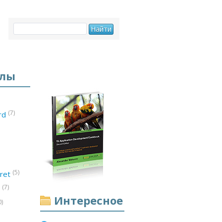
елы
(7)
ord
(5)
ret
(7)
d
Интересное
0)