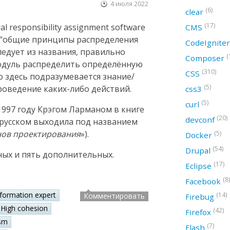
4 июля 2022
(6)
clear
(17)
 responsibility assignment software
CMS
ак "общие принципы распределения
CodeIgnite
следует из названия, правильно
(
Composer
модуль распределить определённую
(310)
CSS
ю здесь подразумевается знание/
(5)
оведение каких-либо действий.
css3
(5)
curl
997 году Крэгом Ларманом в книге
(20)
devconf
а русском выходила под названием
нов проектирования
»).
(5)
Docker
(54)
Drupal
ных и пять дополнительных.
(17)
Eclipse
(8)
Facebook
nformation expert
(14)
Комментировать
Firebug
High cohesion
(42)
Firefox
sm
(7)
Flash