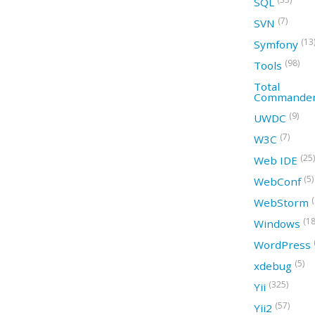
SQL
(7)
SVN
(13
Symfony
(98)
Tools
Total
Commande
(9)
UWDC
(7)
W3C
(25)
Web IDE
(5)
WebConf
WebStorm
(18
Windows
WordPress
(5)
xdebug
(325)
Yii
(57)
Yii2