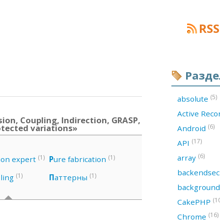
RSS
Разд
(5)
absolute
Active Rec
on, Coupling, Indirection, GRASP,
otected variations»
(6)
Android
(17)
API
(6)
array
(1)
(1)
ion expert
P
ure fabrication
backendsec
(1)
(1)
ling
П
аттерны
backgroun
(1
CakePHP
(16)
Chrome