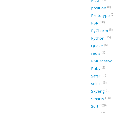
PNG
(6)
position
(
Prototype
(10)
PSR
(5)
PyCharm
(15)
Python
(8)
Quake
(5)
redis
RMCreativ
(5)
Ruby
(6)
Safari
(5)
select
(5)
Skyeng
(16)
Smarty
(129)
Soft
(33)