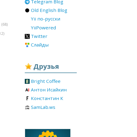
Telegram Blog
Old English Blog
Yii по-русски
(68)
r
YiiPowered
12)
Twitter
Слайды
Друзья
Bright Coffee
Антон Исайкин
Константин К
SamLab.ws