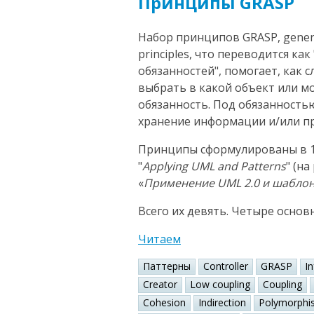
Принципы GRASP
Набор принципов GRASP, general
principles, что переводится к
обязанностей", помогает, как 
выбрать в какой объект или 
обязанность. Под обязанность
хранение информации и/или пр
Принципы сформулированы в 1
"
Applying UML and Patterns
" (н
«
Применение UML 2.0 и шабло
Всего их девять. Четыре основ
Читаем
Паттерны
Controller
GRASP
I
Creator
Low coupling
Coupling
Cohesion
Indirection
Polymorphi