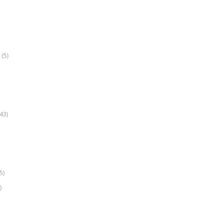
(5)
k
43)
5)
)