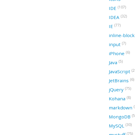
(107)
IDE
(32)
IDEA
(77)
IE
inline-bloc
(7)
input
(6)
iPhone
(5)
Java
(2
JavaScript
(6)
JetBrains
(75)
jQuery
(8)
Kohana
(
markdown
(5
MongoDB
(30)
MySQL
(75)
mystuff