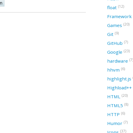
on
(12)
float
Framework
(20)
Games
(9)
Git
(7)
GitHub
(23)
Google
(7
hardware
(6)
hhvm
highlight.js
Highload++
(20)
HTML
(8)
HTML5
(6)
HTTP
(7)
Humor
(37)
Icons