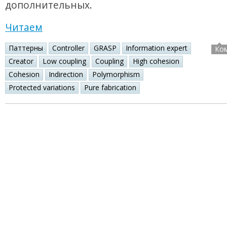
дополнительных.
Читаем
Паттерны
Controller
GRASP
Information expert
Ко
Creator
Low coupling
Coupling
High cohesion
Cohesion
Indirection
Polymorphism
Protected variations
Pure fabrication