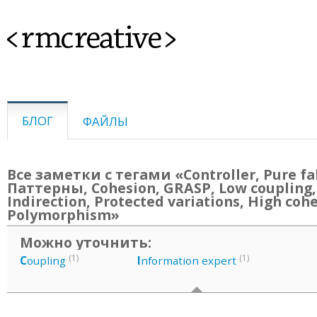
<rmcreative>
БЛОГ
ФАЙЛЫ
Все заметки с тегами «Controller, Pure fa
Паттерны, Cohesion, GRASP, Low coupling, 
Indirection, Protected variations, High coh
Polymorphism»
Можно уточнить:
(1)
(1)
C
oupling
I
nformation expert