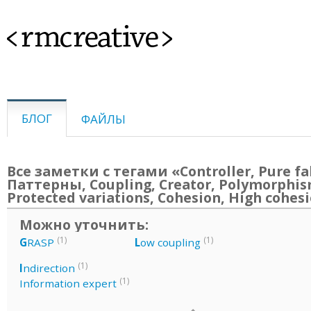
<rmcreative>
БЛОГ
ФАЙЛЫ
Все заметки с тегами «Controller, Pure fa
Паттерны, Coupling, Creator, Polymorphis
Protected variations, Cohesion, High cohes
Можно уточнить:
(1)
(1)
G
RASP
L
ow coupling
(1)
I
ndirection
(1)
Information expert