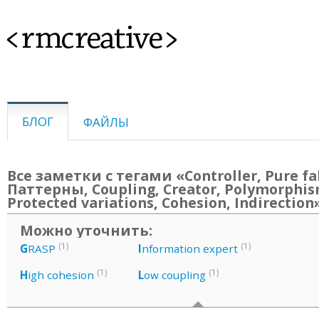
<rmcreative>
БЛОГ
ФАЙЛЫ
Все заметки с тегами «Controller, Pure fa
Паттерны, Coupling, Creator, Polymorphis
Protected variations, Cohesion, Indirection
Можно уточнить:
(1)
(1)
G
RASP
I
nformation expert
(1)
(1)
H
igh cohesion
L
ow coupling