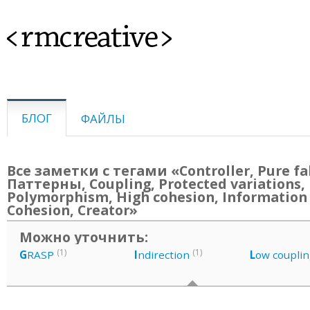
<rmcreative>
БЛОГ
ФАЙЛЫ
Все заметки с тегами «Controller, Pure fa
Паттерны, Coupling, Protected variations,
Polymorphism, High cohesion, Information 
Cohesion, Creator»
Можно уточнить:
(1)
(1)
G
RASP
I
ndirection
L
ow couplin