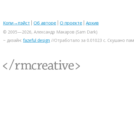
Копи→пэйст
Об авторе
О проекте
Архив
© 2005—2026, Александр Макаров (Sam Dark)
~ дизайн:
fazeful design
//Отработало за 0.01023 с. Скушано па
<rmcreative/>