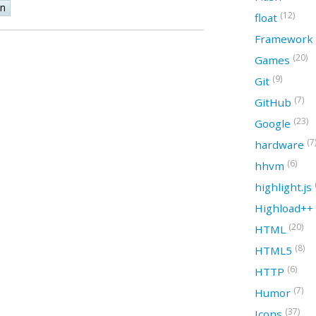
on
(12)
float
Framework
(20)
Games
(9)
Git
(7)
GitHub
(23)
Google
(7
hardware
(6)
hhvm
highlight.js
Highload++
(20)
HTML
(8)
HTML5
(6)
HTTP
(7)
Humor
(37)
Icons