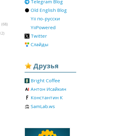
Telegram Blog
Old English Blog
Yii по-русски
(68)
r
YiiPowered
12)
Twitter
Слайды
Друзья
Bright Coffee
Антон Исайкин
Константин К
SamLab.ws