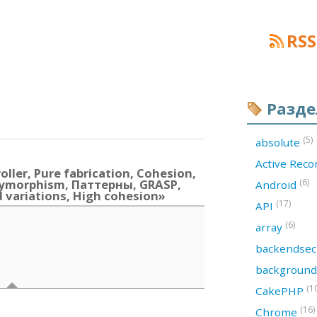
RSS
Разд
(5)
absolute
Active Rec
ller, Pure fabrication, Cohesion,
olymorphism, Паттерны, GRASP,
(6)
Android
d variations, High cohesion»
(17)
API
(6)
array
backendsec
backgroun
(1
CakePHP
(16)
Chrome