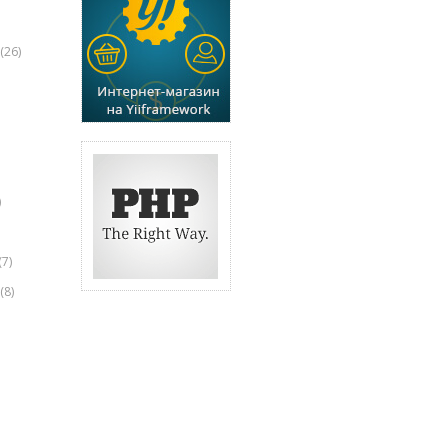
(26)
)
(7)
(8)