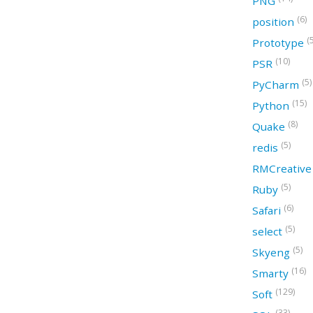
PNG
(6)
position
(
Prototype
(10)
PSR
(5)
PyCharm
(15)
Python
(8)
Quake
(5)
redis
RMCreativ
(5)
Ruby
(6)
Safari
(5)
select
(5)
Skyeng
(16)
Smarty
(129)
Soft
(33)