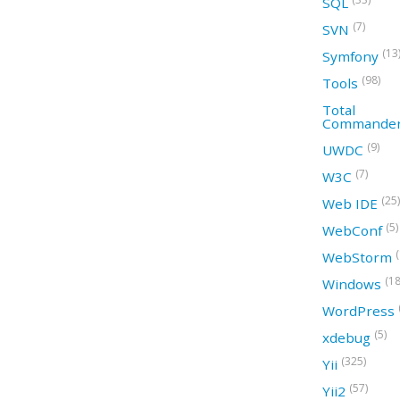
SQL
(7)
SVN
(13
Symfony
(98)
Tools
Total
Commande
(9)
UWDC
(7)
W3C
(25)
Web IDE
(5)
WebConf
WebStorm
(18
Windows
WordPress
(5)
xdebug
(325)
Yii
(57)
Yii2