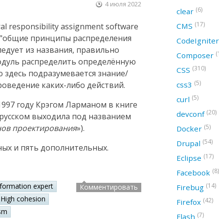
4 июля 2022
(6)
clear
(17)
CMS
 responsibility assignment software
ак "общие принципы распределения
CodeIgnite
следует из названия, правильно
(
Composer
модуль распределить определённую
(310)
CSS
ю здесь подразумевается знание/
(5)
css3
оведение каких-либо действий.
(5)
curl
997 году Крэгом Ларманом в книге
(20)
devconf
а русском выходила под названием
(5)
нов проектирования
»).
Docker
(54)
Drupal
ных и пять дополнительных.
(17)
Eclipse
(8)
Facebook
(14)
nformation expert
Firebug
Комментировать
High cohesion
(42)
Firefox
sm
(7)
Flash