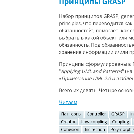
Принципы GRASP
Набор принципов GRASP, general
principles, что переводится к
обязанностей", помогает, как 
выбрать в какой объект или 
обязанность. Под обязанность
хранение информации и/или пр
Принципы сформулированы в 1
"
Applying UML and Patterns
" (н
«
Применение UML 2.0 и шабло
Всего их девять. Четыре основ
Читаем
Паттерны
Controller
GRASP
I
Creator
Low coupling
Coupling
Cohesion
Indirection
Polymorphi