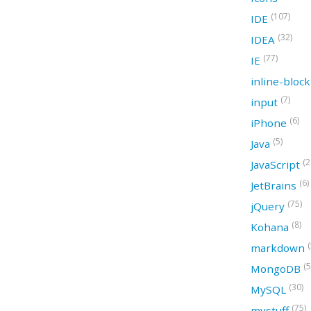
(107)
IDE
(32)
IDEA
(77)
IE
inline-bloc
(7)
input
(6)
iPhone
(5)
Java
(2
JavaScript
(6)
JetBrains
(75)
jQuery
(8)
Kohana
(
markdown
(5
MongoDB
(30)
MySQL
(75)
mystuff