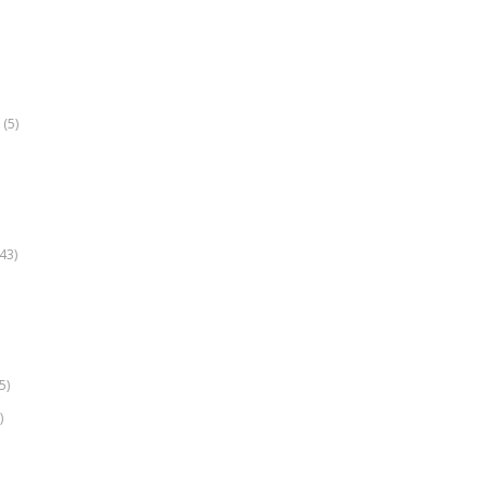
(5)
k
43)
5)
)