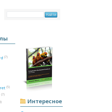
елы
(7)
ord
(5)
ret
(7)
d
Интересное
0)