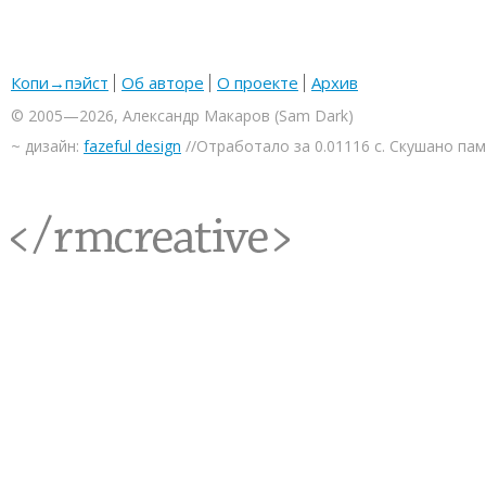
Копи→пэйст
Об авторе
О проекте
Архив
© 2005—2026, Александр Макаров (Sam Dark)
~ дизайн:
fazeful design
//Отработало за 0.01116 с. Скушано па
<rmcreative/>