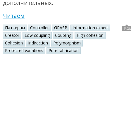
дополнительных.
Читаем
Паттерны
Controller
GRASP
Information expert
Ко
Creator
Low coupling
Coupling
High cohesion
Cohesion
Indirection
Polymorphism
Protected variations
Pure fabrication