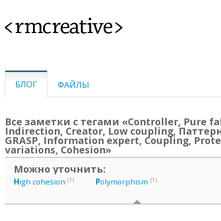
<rmcreative>
БЛОГ
ФАЙЛЫ
Все заметки с тегами «Controller, Pure fa
Indirection, Creator, Low coupling, Паттер
GRASP, Information expert, Coupling, Prot
variations, Cohesion»
Можно уточнить:
(1)
(1)
H
igh cohesion
P
olymorphism