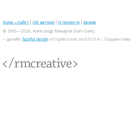
Копи→пэйст
Об авторе
О проекте
Архив
© 2005—2026, Александр Макаров (Sam Dark)
~ дизайн:
fazeful design
//Отработало за 0.01314 с. Скушано па
<rmcreative/>