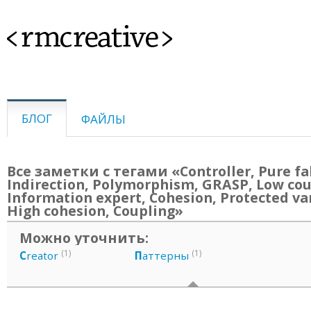
<rmcreative>
БЛОГ
ФАЙЛЫ
Все заметки с тегами «Controller, Pure fa
Indirection, Polymorphism, GRASP, Low cou
Information expert, Cohesion, Protected var
High cohesion, Coupling»
Можно уточнить:
(1)
(1)
C
reator
П
аттерны