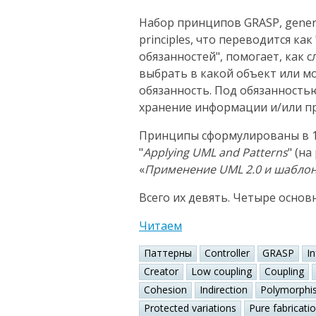
Набор принципов GRASP, general
principles, что переводится к
обязанностей", помогает, как 
выбрать в какой объект или 
обязанность. Под обязанность
хранение информации и/или пр
Принципы сформулированы в 1
"
Applying UML and Patterns
" (н
«
Применение UML 2.0 и шабло
Всего их девять. Четыре основ
Читаем
Паттерны
Controller
GRASP
I
Creator
Low coupling
Coupling
Cohesion
Indirection
Polymorphi
Protected variations
Pure fabricati