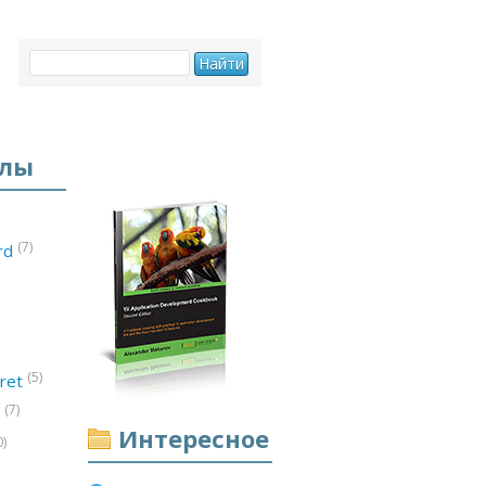
елы
(7)
ord
(5)
ret
(7)
d
Интересное
0)