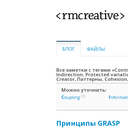
<rmcreative>
БЛОГ
ФАЙЛЫ
Все заметки с тегами «Control
Indirection, Protected variat
Creator, Паттерны, Cohesion
Можно уточнить:
(1)
C
oupling
I
nformat
Принципы GRASP