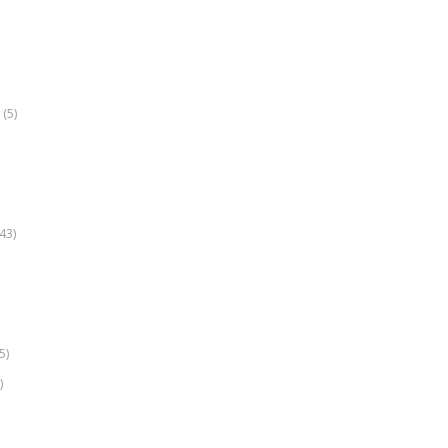
(5)
k
43)
5)
)