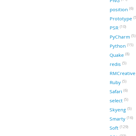
PNG
(6)
position
(
Prototype
(10)
PSR
(5)
PyCharm
(15)
Python
(8)
Quake
(5)
redis
RMCreativ
(5)
Ruby
(6)
Safari
(5)
select
(5)
Skyeng
(16)
Smarty
(129)
Soft
(33)