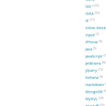
(107)
IDE
(32)
IDEA
(77)
IE
inline-bloc
(7)
input
(6)
iPhone
(5)
Java
(2
JavaScript
(6)
JetBrains
(75)
jQuery
(8)
Kohana
(
markdown
(5
MongoDB
(30)
MySQL
(75)
mystuff