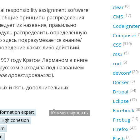
(6)
clear
 responsibility assignment software
(17)
CMS
ак "общие принципы распределения
следует из названия, правильно
CodeIgnite
модуль распределить определённую
(
Composer
ю здесь подразумевается знание/
(310)
CSS
оведение каких-либо действий.
(5)
css3
997 году Крэгом Ларманом в книге
(5)
curl
а русском выходила под названием
(20)
devconf
нов проектирования
»).
(5)
Docker
ных и пять дополнительных.
(54)
Drupal
(17)
Eclipse
(8)
Facebook
nformation expert
Комментировать
(14)
Firebug
High cohesion
(42)
sm
Firefox
on
(7)
Flash