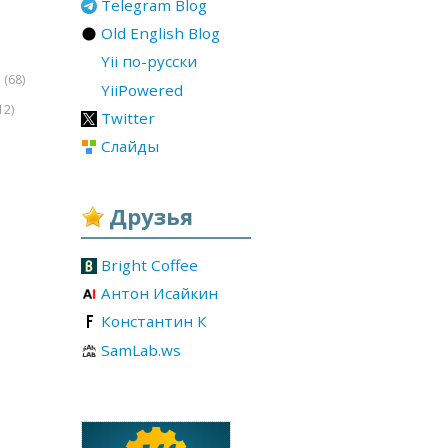
Telegram Blog
Old English Blog
Yii по-русски
(68)
r
YiiPowered
12)
Twitter
Слайды
Друзья
Bright Coffee
Антон Исайкин
Константин К
SamLab.ws