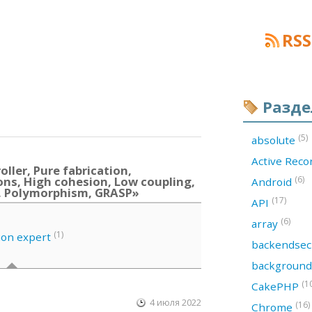
RSS
Разд
(5)
absolute
Active Rec
ler, Pure fabrication,
ions, High cohesion, Low coupling,
(6)
Android
, Polymorphism, GRASP»
(17)
API
(6)
array
(1)
ion expert
backendsec
backgroun
(1
CakePHP
4 июля 2022
(16)
Chrome