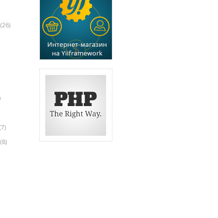
(26)
)
(7)
(8)