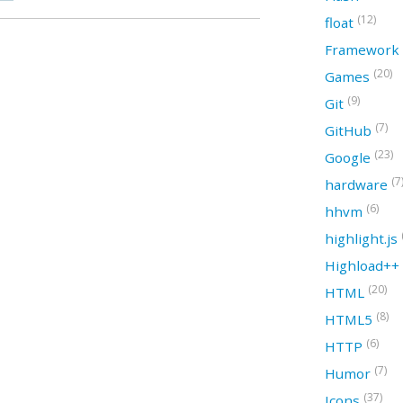
(12)
float
Framework
(20)
Games
(9)
Git
(7)
GitHub
(23)
Google
(7
hardware
(6)
hhvm
highlight.js
Highload++
(20)
HTML
(8)
HTML5
(6)
HTTP
(7)
Humor
(37)
Icons