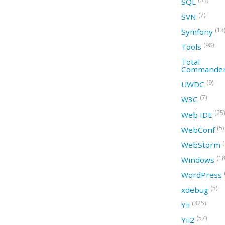
SQL
(7)
SVN
(13
Symfony
(98)
Tools
Total
Commande
(9)
UWDC
(7)
W3C
(25)
Web IDE
(5)
WebConf
WebStorm
(18
Windows
WordPress
(5)
xdebug
(325)
Yii
(57)
Yii2