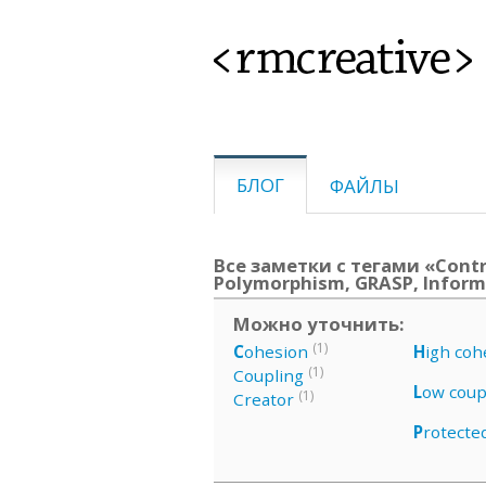
<rmcreative>
БЛОГ
ФАЙЛЫ
Все заметки с тегами «Control
Polymorphism, GRASP, Informa
Можно уточнить:
(1)
C
ohesion
H
igh coh
(1)
Coupling
L
ow coup
(1)
Creator
P
rotecte