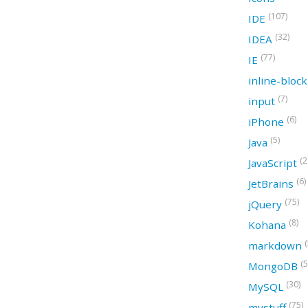
(107)
IDE
(32)
IDEA
(77)
IE
inline-bloc
(7)
input
(6)
iPhone
(5)
Java
(2
JavaScript
(6)
JetBrains
(75)
jQuery
(8)
Kohana
(
markdown
(5
MongoDB
(30)
MySQL
(75)
mystuff