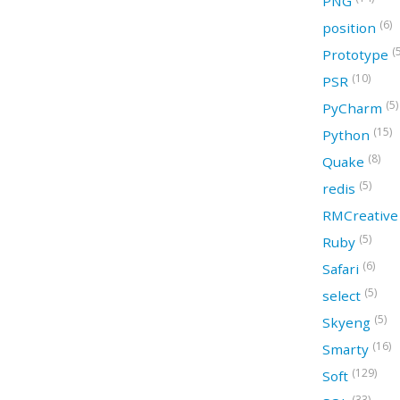
PNG
(6)
position
(
Prototype
(10)
PSR
(5)
PyCharm
(15)
Python
(8)
Quake
(5)
redis
RMCreativ
(5)
Ruby
(6)
Safari
(5)
select
(5)
Skyeng
(16)
Smarty
(129)
Soft
(33)