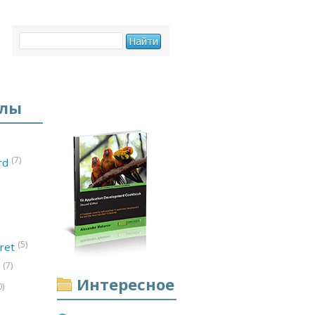
елы
(7)
ord
(5)
ret
(7)
d
Интересное
0)