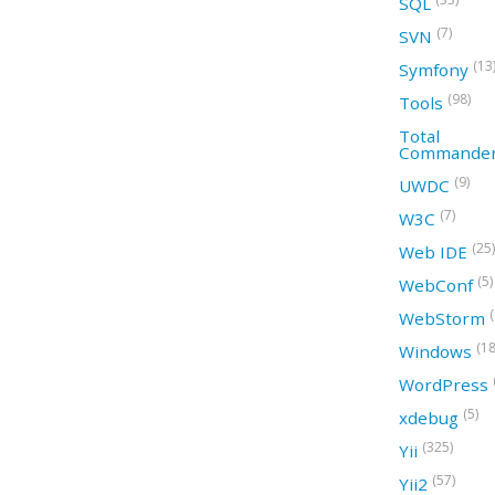
SQL
(7)
SVN
(13
Symfony
(98)
Tools
Total
Commande
(9)
UWDC
(7)
W3C
(25)
Web IDE
(5)
WebConf
WebStorm
(18
Windows
WordPress
(5)
xdebug
(325)
Yii
(57)
Yii2