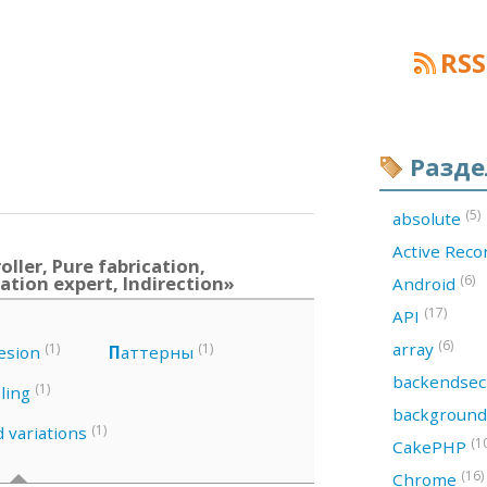
RSS
Разд
(5)
absolute
Active Rec
ler, Pure fabrication,
tion expert, Indirection»
(6)
Android
(17)
API
(6)
array
(1)
(1)
esion
П
аттерны
backendsec
(1)
ling
backgroun
(1)
d variations
(1
CakePHP
(16)
Chrome