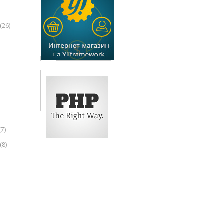
(26)
)
(7)
(8)