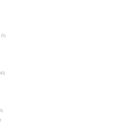
(5)
k
43)
5)
)