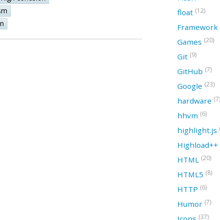
sm
(12)
float
on
Framework
(20)
Games
(9)
Git
(7)
GitHub
(23)
Google
(7
hardware
(6)
hhvm
highlight.js
Highload++
(20)
HTML
(8)
HTML5
(6)
HTTP
(7)
Humor
(37)
Icons