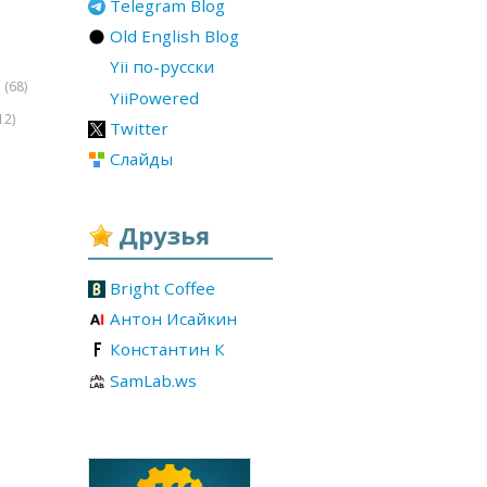
Telegram Blog
Old English Blog
Yii по-русски
(68)
r
YiiPowered
12)
Twitter
Слайды
Друзья
Bright Coffee
Антон Исайкин
Константин К
SamLab.ws