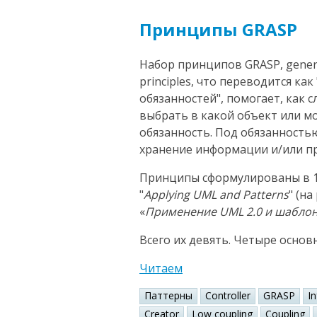
Принципы GRASP
Набор принципов GRASP, general
principles, что переводится к
обязанностей", помогает, как 
выбрать в какой объект или 
обязанность. Под обязанность
хранение информации и/или пр
Принципы сформулированы в 1
"
Applying UML and Patterns
" (н
«
Применение UML 2.0 и шабло
Всего их девять. Четыре основ
Читаем
Паттерны
Controller
GRASP
I
Creator
Low coupling
Coupling