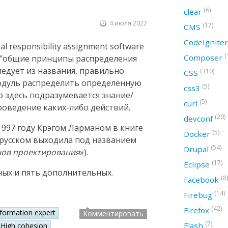
(6)
clear
4 июля 2022
(17)
CMS
CodeIgnite
 responsibility assignment software
(
Composer
ак "общие принципы распределения
следует из названия, правильно
(310)
CSS
модуль распределить определённую
(5)
css3
ю здесь подразумевается знание/
(5)
curl
оведение каких-либо действий.
(20)
devconf
997 году Крэгом Ларманом в книге
(5)
Docker
а русском выходила под названием
(54)
Drupal
нов проектирования
»).
(17)
Eclipse
ных и пять дополнительных.
(8)
Facebook
(14)
Firebug
(42)
Firefox
nformation expert
Комментировать
(7)
Flash
High cohesion