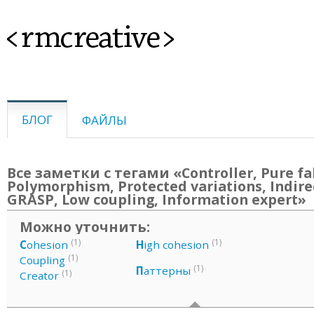
<rmcreative>
БЛОГ
ФАЙЛЫ
Все заметки с тегами «Controller, Pure fa
Polymorphism, Protected variations, Indire
GRASP, Low coupling, Information expert»
Можно уточнить:
(1)
(1)
C
ohesion
H
igh cohesion
(1)
Coupling
(1)
П
аттерны
(1)
Creator