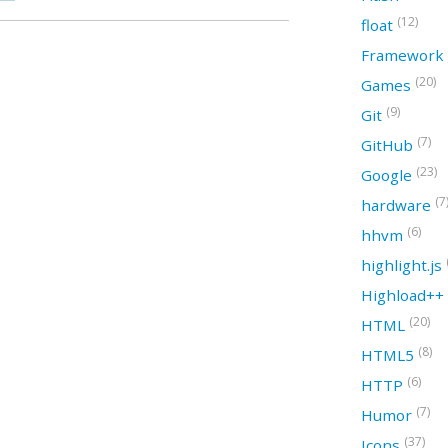
(12)
float
Framework
(20)
Games
(9)
Git
(7)
GitHub
(23)
Google
(7
hardware
(6)
hhvm
highlight.js
Highload++
(20)
HTML
(8)
HTML5
(6)
HTTP
(7)
Humor
(37)
Icons