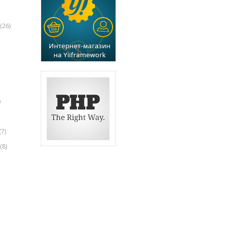
(26)
)
(7)
(8)