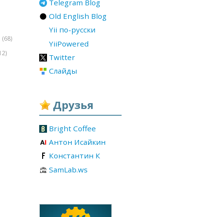
Telegram Blog
Old English Blog
Yii по-русски
(68)
r
YiiPowered
12)
Twitter
Слайды
Друзья
Bright Coffee
Антон Исайкин
Константин К
SamLab.ws