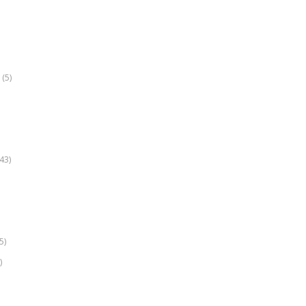
(5)
k
43)
5)
)