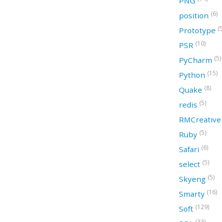
PNG
(6)
position
(
Prototype
(10)
PSR
(5)
PyCharm
(15)
Python
(8)
Quake
(5)
redis
RMCreativ
(5)
Ruby
(6)
Safari
(5)
select
(5)
Skyeng
(16)
Smarty
(129)
Soft
(33)