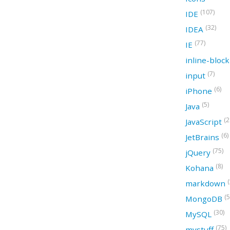
(107)
IDE
(32)
IDEA
(77)
IE
inline-bloc
(7)
input
(6)
iPhone
(5)
Java
(2
JavaScript
(6)
JetBrains
(75)
jQuery
(8)
Kohana
(
markdown
(5
MongoDB
(30)
MySQL
(75)
mystuff