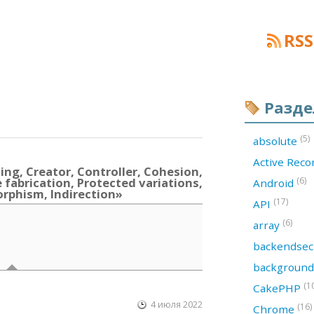
RSS
Разд
(5)
absolute
Active Rec
ng, Creator, Controller, Cohesion,
fabrication, Protected variations,
(6)
Android
rphism, Indirection»
(17)
API
(6)
array
backendsec
backgroun
(1
CakePHP
4 июля 2022
(16)
Chrome