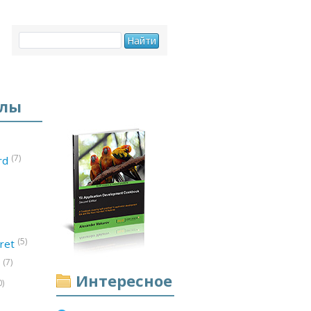
елы
(7)
ord
(5)
ret
(7)
d
Интересное
0)