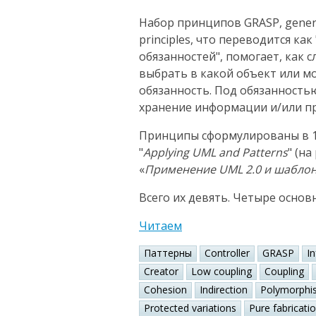
Набор принципов GRASP, general
principles, что переводится к
обязанностей", помогает, как 
выбрать в какой объект или 
обязанность. Под обязанность
хранение информации и/или пр
Принципы сформулированы в 1
"
Applying UML and Patterns
" (н
«
Применение UML 2.0 и шабло
Всего их девять. Четыре основ
Читаем
Паттерны
Controller
GRASP
I
Creator
Low coupling
Coupling
Cohesion
Indirection
Polymorphi
Protected variations
Pure fabricati