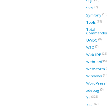
SQL
(7)
SVN
(13
Symfony
(98)
Tools
Total
Commande
(9)
UWDC
(7)
W3C
(25)
Web IDE
(5)
WebConf
WebStorm
(18
Windows
WordPress
(5)
xdebug
(325)
Yii
(57)
Yii2