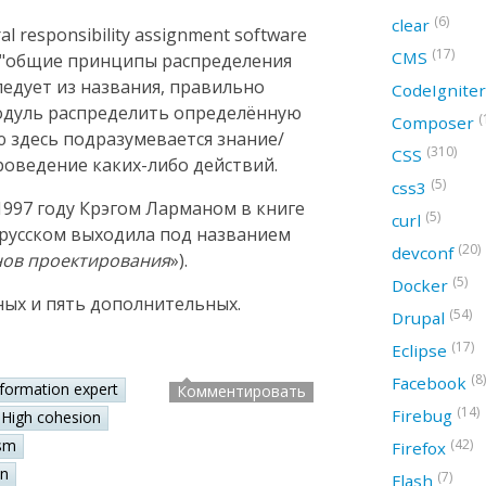
(6)
clear
 responsibility assignment software
(17)
CMS
ак "общие принципы распределения
следует из названия, правильно
CodeIgnite
модуль распределить определённую
(
Composer
ю здесь подразумевается знание/
(310)
CSS
оведение каких-либо действий.
(5)
css3
997 году Крэгом Ларманом в книге
(5)
curl
а русском выходила под названием
(20)
devconf
нов проектирования
»).
(5)
Docker
ных и пять дополнительных.
(54)
Drupal
(17)
Eclipse
(8)
Facebook
nformation expert
Комментировать
(14)
Firebug
High cohesion
(42)
sm
Firefox
on
(7)
Flash