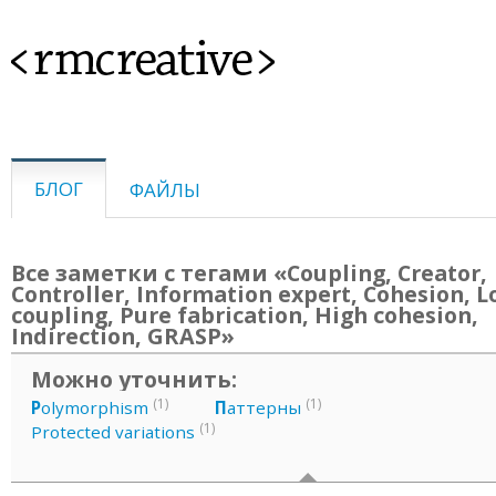
<rmcreative>
БЛОГ
ФАЙЛЫ
Все заметки с тегами «Coupling, Creator,
Controller, Information expert, Cohesion, 
coupling, Pure fabrication, High cohesion,
Indirection, GRASP»
Можно уточнить:
(1)
(1)
P
olymorphism
П
аттерны
(1)
Protected variations