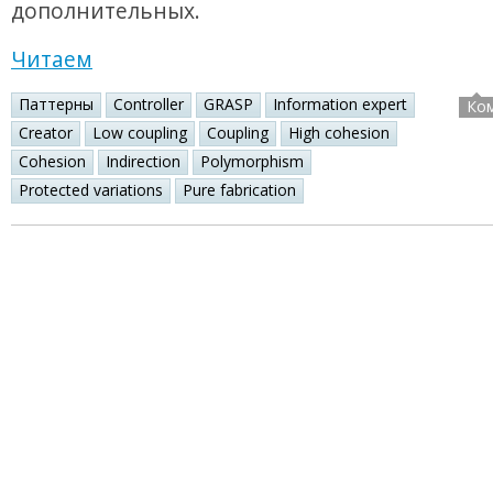
дополнительных.
Читаем
Паттерны
Controller
GRASP
Information expert
Ко
Creator
Low coupling
Coupling
High cohesion
Cohesion
Indirection
Polymorphism
Protected variations
Pure fabrication