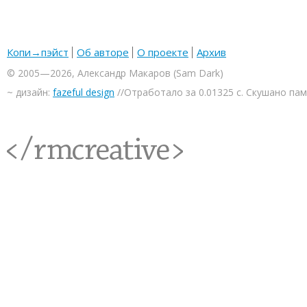
Копи→пэйст
Об авторе
О проекте
Архив
© 2005—2026, Александр Макаров (Sam Dark)
~ дизайн:
fazeful design
//Отработало за 0.01325 с. Скушано па
<rmcreative/>