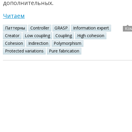
дополнительных.
Читаем
Паттерны
Controller
GRASP
Information expert
Ко
Creator
Low coupling
Coupling
High cohesion
Cohesion
Indirection
Polymorphism
Protected variations
Pure fabrication