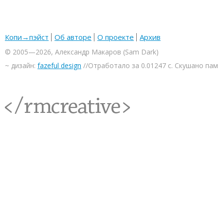
Копи→пэйст
Об авторе
О проекте
Архив
© 2005—2026, Александр Макаров (Sam Dark)
~ дизайн:
fazeful design
//Отработало за 0.01247 с. Скушано па
<rmcreative/>