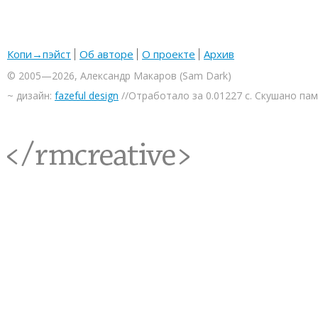
Копи→пэйст
Об авторе
О проекте
Архив
© 2005—2026, Александр Макаров (Sam Dark)
~ дизайн:
fazeful design
//Отработало за 0.01227 с. Скушано па
<rmcreative/>