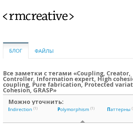
<rmcreative>
БЛОГ
ФАЙЛЫ
Все заметки с тегами «Coupling, Creator,
Controller, Information expert, High cohes
coupling, Pure fabrication, Protected variat
Cohesion, GRASP»
Можно уточнить:
(1)
(1)
(
I
ndirection
P
olymorphism
П
аттерны