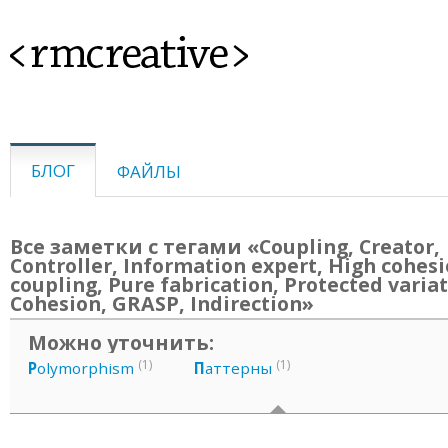
<rmcreative>
БЛОГ
ФАЙЛЫ
Все заметки с тегами «Coupling, Creator,
Controller, Information expert, High cohes
coupling, Pure fabrication, Protected variat
Cohesion, GRASP, Indirection»
Можно уточнить:
(1)
(1)
P
olymorphism
П
аттерны