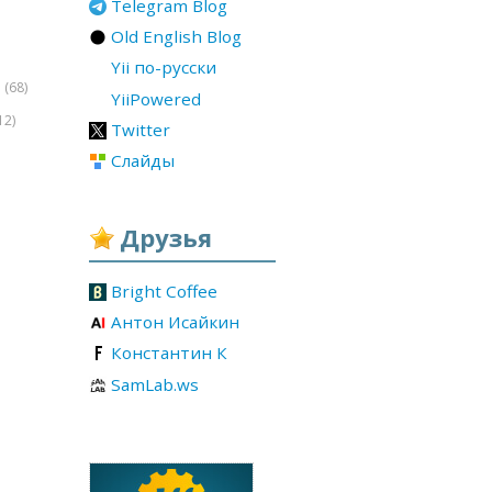
Telegram Blog
Old English Blog
Yii по-русски
(68)
r
YiiPowered
12)
Twitter
Слайды
Друзья
Bright Coffee
Антон Исайкин
Константин К
SamLab.ws