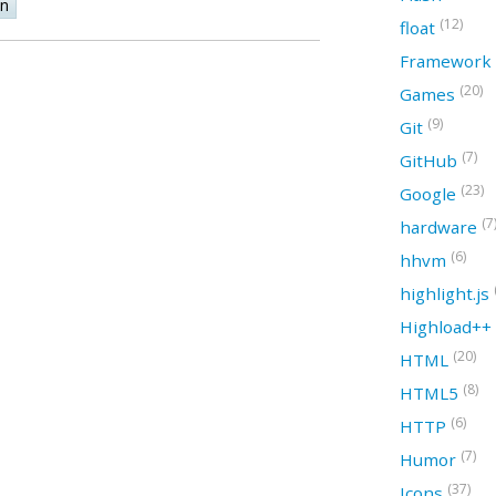
on
(12)
float
Framework
(20)
Games
(9)
Git
(7)
GitHub
(23)
Google
(7
hardware
(6)
hhvm
highlight.js
Highload++
(20)
HTML
(8)
HTML5
(6)
HTTP
(7)
Humor
(37)
Icons