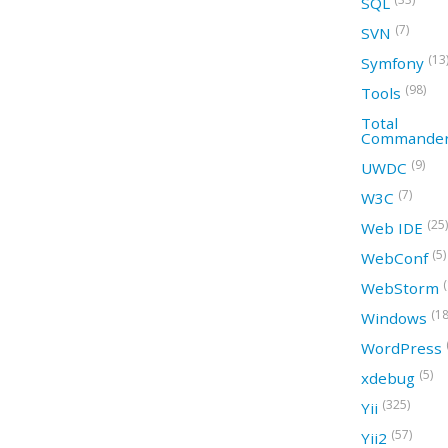
SQL
(7)
SVN
(13
Symfony
(98)
Tools
Total
Commande
(9)
UWDC
(7)
W3C
(25)
Web IDE
(5)
WebConf
WebStorm
(18
Windows
WordPress
(5)
xdebug
(325)
Yii
(57)
Yii2