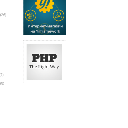
(26)
)
(7)
(8)