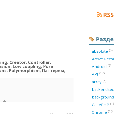
RSS
Разд
(5)
absolute
Active Rec
ng, Creator, Controller,
esion, Low coupling, Pure
(6)
Android
tions, Polymorphism, Паттерны,
(17)
API
(6)
array
backendsec
backgroun
(1
CakePHP
(16)
Chrome