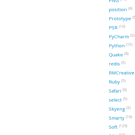
PNG
(6)
position
(
Prototype
(10)
PSR
(5)
PyCharm
(15)
Python
(8)
Quake
(5)
redis
RMCreativ
(5)
Ruby
(6)
Safari
(5)
select
(5)
Skyeng
(16)
Smarty
(129)
Soft
(33)