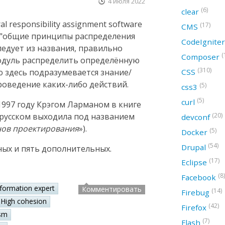
4 июля 2022
(6)
clear
 responsibility assignment software
(17)
CMS
ак "общие принципы распределения
CodeIgnite
следует из названия, правильно
(
Composer
модуль распределить определённую
(310)
CSS
ю здесь подразумевается знание/
оведение каких-либо действий.
(5)
css3
(5)
curl
997 году Крэгом Ларманом в книге
(20)
а русском выходила под названием
devconf
нов проектирования
»).
(5)
Docker
(54)
Drupal
ных и пять дополнительных.
(17)
Eclipse
(8)
Facebook
nformation expert
Комментировать
(14)
Firebug
High cohesion
(42)
Firefox
sm
(7)
Flash