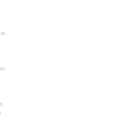
(5)
k
43)
5)
)