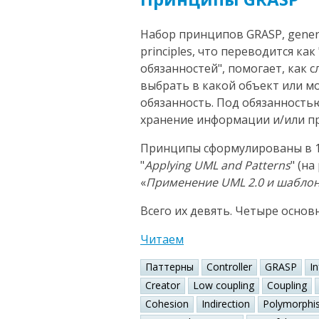
Набор принципов GRASP, general
principles, что переводится к
обязанностей", помогает, как 
выбрать в какой объект или 
обязанность. Под обязанность
хранение информации и/или пр
Принципы сформулированы в 1
"
Applying UML and Patterns
" (н
«
Применение UML 2.0 и шабло
Всего их девять. Четыре основ
Читаем
Паттерны
Controller
GRASP
I
Creator
Low coupling
Coupling
Cohesion
Indirection
Polymorphi