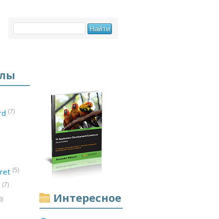
елы
(7)
ord
(5)
ret
(7)
d
Интересное
0)