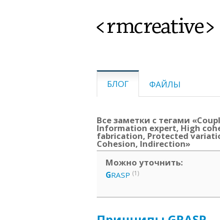
<rmcreative>
БЛОГ
ФАЙЛЫ
Все заметки с тегами «Coupli
Information expert, High coh
fabrication, Protected varia
Cohesion, Indirection»
Можно уточнить:
(1)
G
RASP
Принципы GRASP