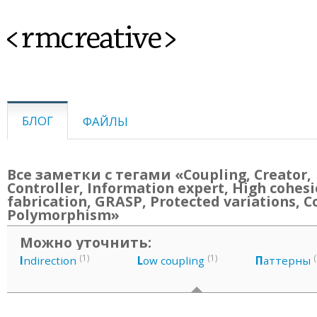
<rmcreative>
БЛОГ
ФАЙЛЫ
Все заметки с тегами «Coupling, Creator,
Controller, Information expert, High cohesi
fabrication, GRASP, Protected variations, C
Polymorphism»
Можно уточнить:
(1)
(1)
(
I
ndirection
L
ow coupling
П
аттерны