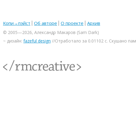
Копи→пэйст
Об авторе
О проекте
Архив
© 2005—2026, Александр Макаров (Sam Dark)
~ дизайн:
fazeful design
//Отработало за 0.01102 с. Скушано па
<rmcreative/>