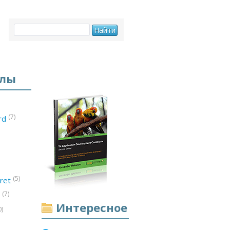
елы
(7)
ord
(5)
ret
(7)
d
Интересное
0)