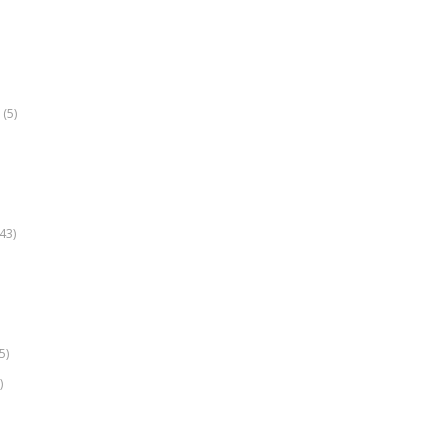
(5)
k
43)
5)
)