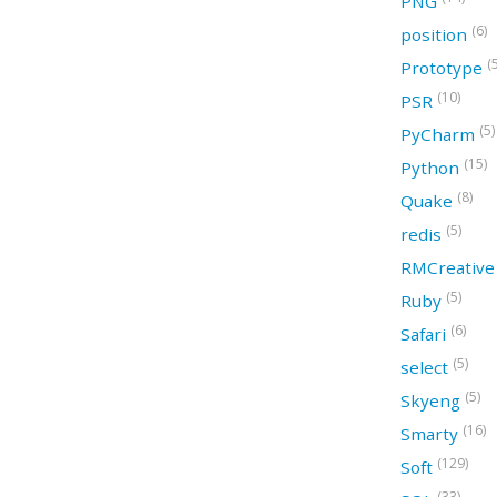
PNG
(6)
position
(
Prototype
(10)
PSR
(5)
PyCharm
(15)
Python
(8)
Quake
(5)
redis
RMCreativ
(5)
Ruby
(6)
Safari
(5)
select
(5)
Skyeng
(16)
Smarty
(129)
Soft
(33)