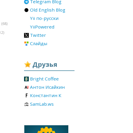
Telegram Blog
Old English Blog
Yii по-русски
(68)
r
YiiPowered
12)
Twitter
Слайды
Друзья
Bright Coffee
Антон Исайкин
Константин К
SamLab.ws