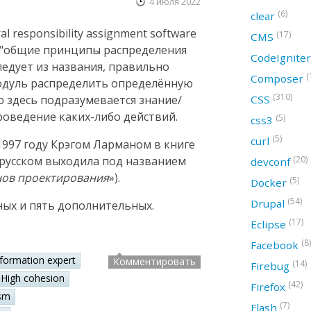
4 июля 2022
(6)
clear
 responsibility assignment software
(17)
CMS
ак "общие принципы распределения
CodeIgnite
следует из названия, правильно
(
Composer
модуль распределить определённую
(310)
CSS
ю здесь подразумевается знание/
оведение каких-либо действий.
(5)
css3
(5)
curl
997 году Крэгом Ларманом в книге
(20)
а русском выходила под названием
devconf
нов проектирования
»).
(5)
Docker
(54)
Drupal
ных и пять дополнительных.
(17)
Eclipse
(8)
Facebook
nformation expert
Комментировать
(14)
Firebug
High cohesion
(42)
Firefox
sm
(7)
Flash