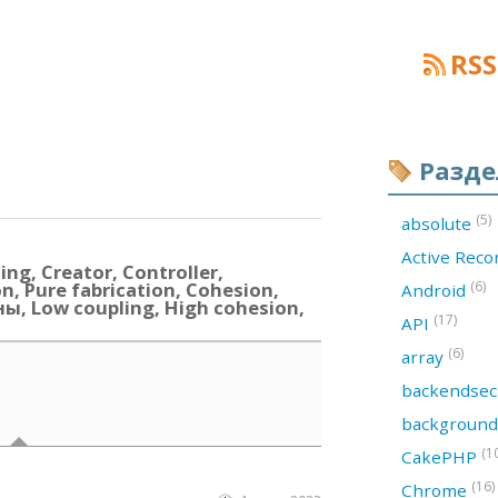
RSS
Разд
(5)
absolute
Active Rec
ng, Creator, Controller,
n, Pure fabrication, Cohesion,
(6)
Android
ны, Low coupling, High cohesion,
(17)
API
(6)
array
backendsec
backgroun
(1
CakePHP
(16)
Chrome