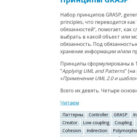
Набор принципов GRASP, general
principles, что переводится к
обязанностей", помогает, как 
выбрать в какой объект или 
обязанность. Под обязанность
хранение информации и/или пр
Принципы сформулированы в 1
"
Applying UML and Patterns
" (н
«
Применение UML 2.0 и шабло
Всего их девять. Четыре основ
Читаем
Паттерны
Controller
GRASP
I
Creator
Low coupling
Coupling
Cohesion
Indirection
Polymorphi