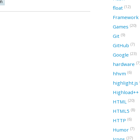
on
(12)
float
Framework
(20)
Games
(9)
Git
(7)
GitHub
(23)
Google
(7
hardware
(6)
hhvm
highlight.js
Highload++
(20)
HTML
(8)
HTML5
(6)
HTTP
(7)
Humor
(37)
Icons