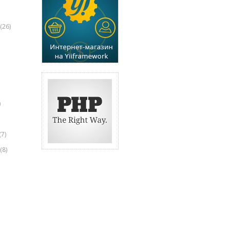
(26)
)
(7)
(8)