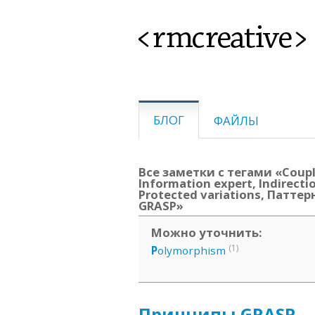
<rmcreative>
БЛОГ
ФАЙЛЫ
Все заметки с тегами «Coupli
Information expert, Indirectio
Protected variations, Паттер
GRASP»
Можно уточнить:
(1)
P
olymorphism
Принципы GRASP