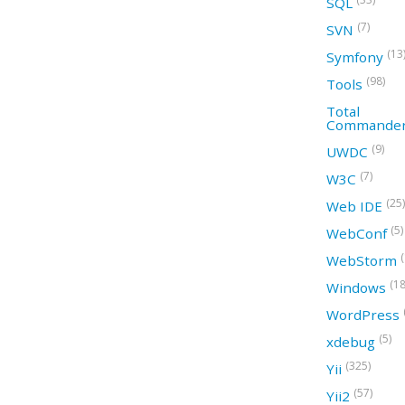
SQL
(7)
SVN
(13
Symfony
(98)
Tools
Total
Commande
(9)
UWDC
(7)
W3C
(25)
Web IDE
(5)
WebConf
WebStorm
(18
Windows
WordPress
(5)
xdebug
(325)
Yii
(57)
Yii2