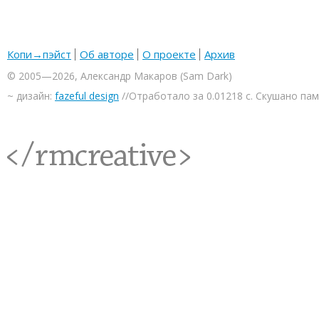
Копи→пэйст
Об авторе
О проекте
Архив
© 2005—2026, Александр Макаров (Sam Dark)
~ дизайн:
fazeful design
//Отработало за 0.01218 с. Скушано па
<rmcreative/>