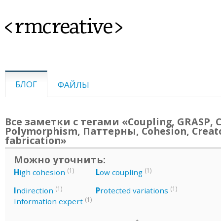
<rmcreative>
БЛОГ
ФАЙЛЫ
Все заметки с тегами «Coupling, GRASP, C
Polymorphism, Паттерны, Cohesion, Creato
fabrication»
Можно уточнить:
(1)
(1)
H
igh cohesion
L
ow coupling
(1)
(1)
I
ndirection
P
rotected variations
(1)
Information expert