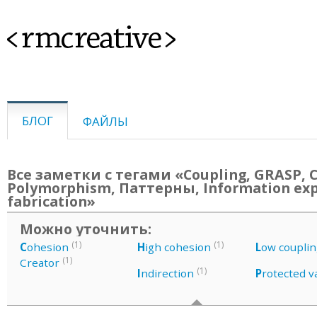
<rmcreative>
БЛОГ
ФАЙЛЫ
Все заметки с тегами «Coupling, GRASP, C
Polymorphism, Паттерны, Information exp
fabrication»
Можно уточнить:
(1)
(1)
C
ohesion
H
igh cohesion
L
ow couplin
(1)
Creator
(1)
I
ndirection
P
rotected v