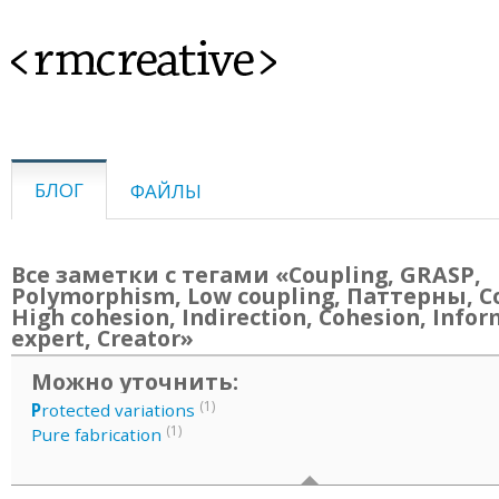
<rmcreative>
БЛОГ
ФАЙЛЫ
Все заметки с тегами «Coupling, GRASP,
Polymorphism, Low coupling, Паттерны, Co
High cohesion, Indirection, Cohesion, Info
expert, Creator»
Можно уточнить:
(1)
P
rotected variations
(1)
Pure fabrication