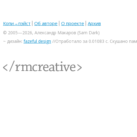
Копи→пэйст
Об авторе
О проекте
Архив
© 2005—2026, Александр Макаров (Sam Dark)
~ дизайн:
fazeful design
//Отработало за 0.01083 с. Скушано па
<rmcreative/>