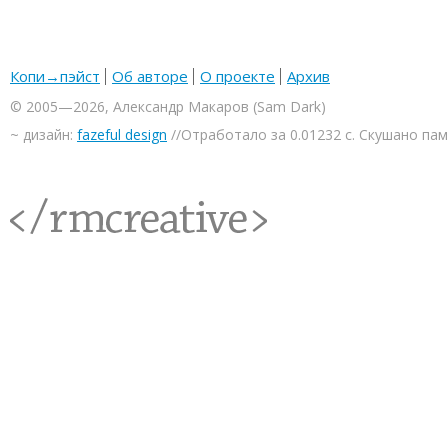
Копи→пэйст
Об авторе
О проекте
Архив
© 2005—2026, Александр Макаров (Sam Dark)
~ дизайн:
fazeful design
//Отработало за 0.01232 с. Скушано па
<rmcreative/>