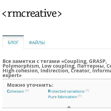
<rmcreative>
БЛОГ
ФАЙЛЫ
Все заметки с тегами «Coupling, GRASP,
Polymorphism, Low coupling, Паттерны, Co
High cohesion, Indirection, Creator, Inform
expert»
Можно уточнить:
(1)
(1)
C
ohesion
P
rotected variations
(1)
Pure fabrication