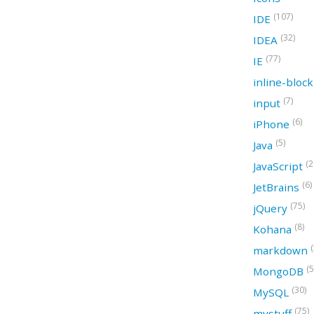
(107)
IDE
(32)
IDEA
(77)
IE
inline-bloc
(7)
input
(6)
iPhone
(5)
Java
(2
JavaScript
(6)
JetBrains
(75)
jQuery
(8)
Kohana
(
markdown
(5
MongoDB
(30)
MySQL
(75)
mystuff