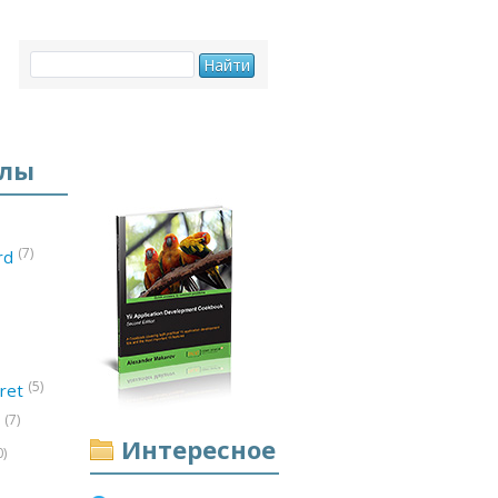
елы
(7)
ord
(5)
ret
(7)
d
Интересное
0)