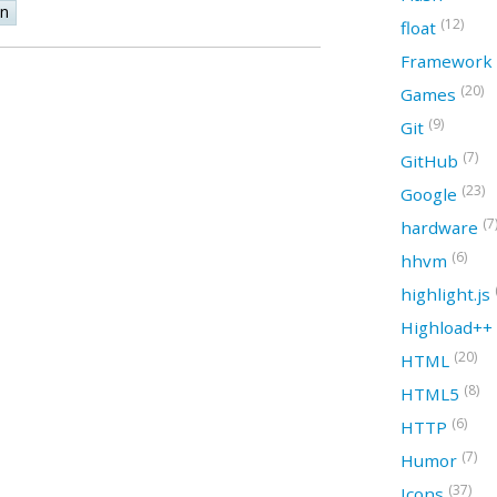
on
(12)
float
Framework
(20)
Games
(9)
Git
(7)
GitHub
(23)
Google
(7
hardware
(6)
hhvm
highlight.js
Highload++
(20)
HTML
(8)
HTML5
(6)
HTTP
(7)
Humor
(37)
Icons