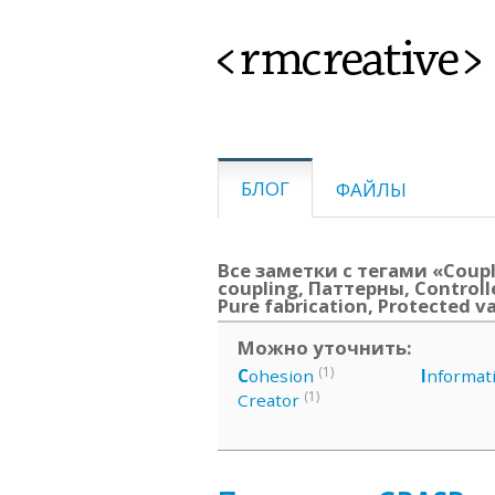
<rmcreative>
БЛОГ
ФАЙЛЫ
Все заметки с тегами «Coupl
coupling, Паттерны, Controlle
Pure fabrication, Protected v
Можно уточнить:
(1)
C
ohesion
I
nformat
(1)
Creator