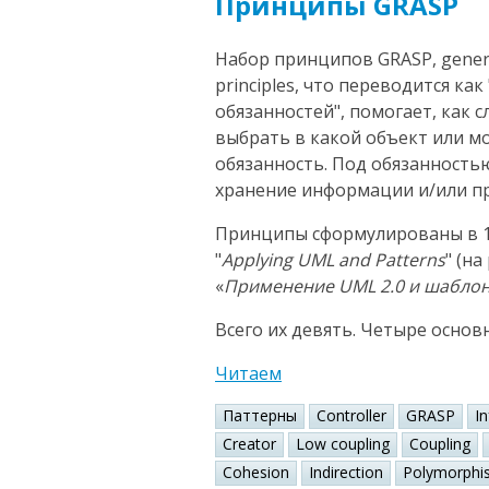
Принципы GRASP
Набор принципов GRASP, general
principles, что переводится к
обязанностей", помогает, как 
выбрать в какой объект или 
обязанность. Под обязанность
хранение информации и/или пр
Принципы сформулированы в 1
"
Applying UML and Patterns
" (н
«
Применение UML 2.0 и шабло
Всего их девять. Четыре основ
Читаем
Паттерны
Controller
GRASP
I
Creator
Low coupling
Coupling
Cohesion
Indirection
Polymorphi