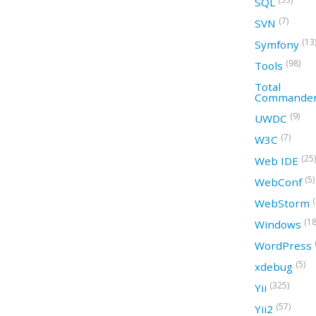
SQL
(7)
SVN
(13
Symfony
(98)
Tools
Total
Commande
(9)
UWDC
(7)
W3C
(25)
Web IDE
(5)
WebConf
WebStorm
(18
Windows
WordPress
(5)
xdebug
(325)
Yii
(57)
Yii2