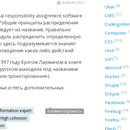
4 июля 2022
(6)
clear
(17)
CMS
 responsibility assignment software
ак "общие принципы распределения
CodeIgnite
следует из названия, правильно
(
Composer
модуль распределить определённую
(310)
CSS
ю здесь подразумевается знание/
(5)
css3
оведение каких-либо действий.
(5)
curl
997 году Крэгом Ларманом в книге
(20)
devconf
а русском выходила под названием
(5)
нов проектирования
»).
Docker
(54)
Drupal
ных и пять дополнительных.
(17)
Eclipse
(8)
Facebook
(14)
nformation expert
Firebug
Комментировать
High cohesion
(42)
Firefox
sm
(7)
Flash