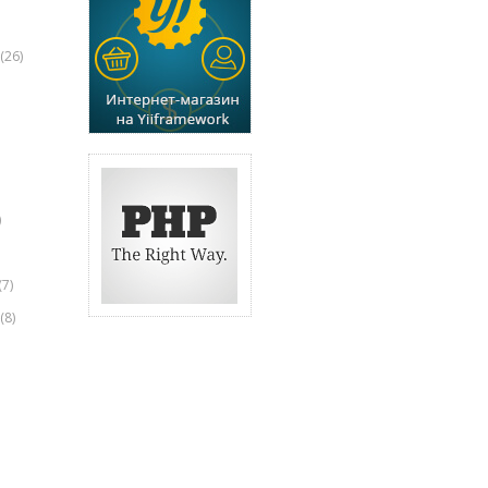
(26)
)
(7)
(8)