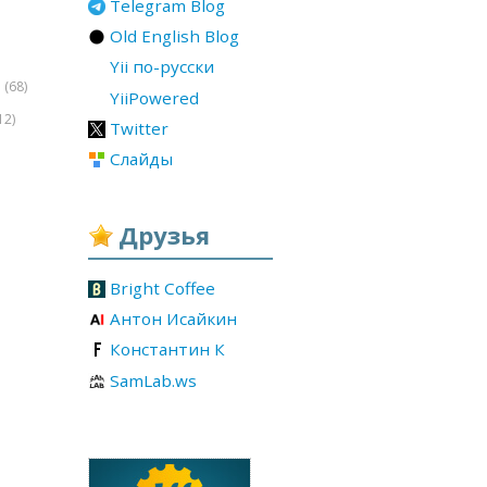
Telegram Blog
Old English Blog
Yii по-русски
(68)
r
YiiPowered
12)
Twitter
Слайды
Друзья
Bright Coffee
Антон Исайкин
Константин К
SamLab.ws