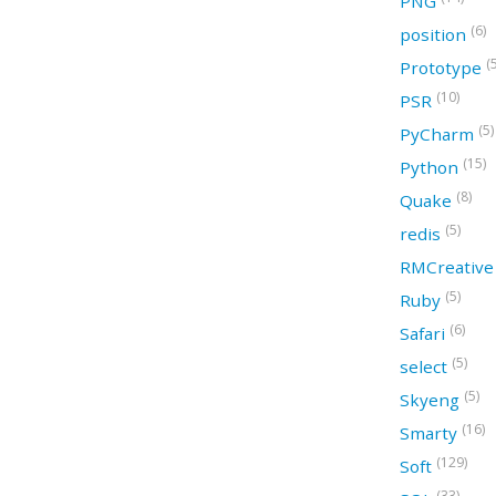
PNG
(6)
position
(
Prototype
(10)
PSR
(5)
PyCharm
(15)
Python
(8)
Quake
(5)
redis
RMCreativ
(5)
Ruby
(6)
Safari
(5)
select
(5)
Skyeng
(16)
Smarty
(129)
Soft
(33)