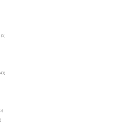
(5)
k
43)
5)
)