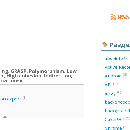
RSS
Разд
(5)
absolute
Active Rec
ing, GRASP, Polymorphism, Low
r, High cohesion, Indirection,
(6)
Android
ariations»
(17)
API
(6)
array
(1)
ion expert
backendsec
backgroun
(1
CakePHP
(16)
Chrome