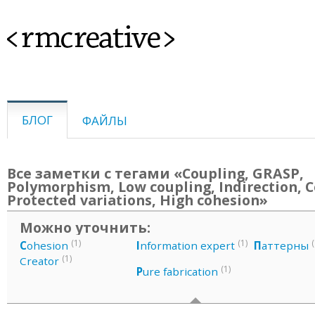
<rmcreative>
БЛОГ
ФАЙЛЫ
Все заметки с тегами «Coupling, GRASP,
Polymorphism, Low coupling, Indirection, C
Protected variations, High cohesion»
Можно уточнить:
(1)
(1)
(
C
ohesion
I
nformation expert
П
аттерны
(1)
Creator
(1)
P
ure fabrication