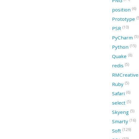
PNG
(6)
position
(
Prototype
(10)
PSR
(5)
PyCharm
(15)
Python
(8)
Quake
(5)
redis
RMCreativ
(5)
Ruby
(6)
Safari
(5)
select
(5)
Skyeng
(16)
Smarty
(129)
Soft
(33)