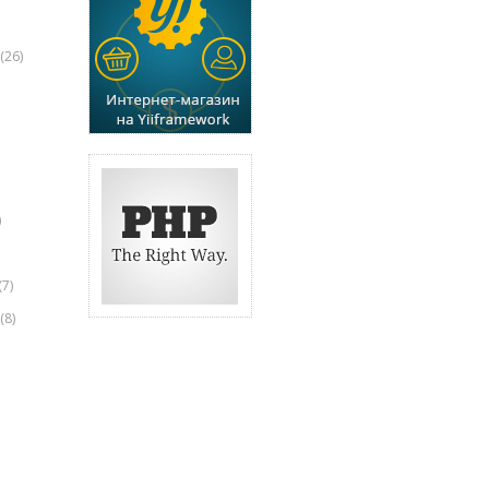
(26)
)
(7)
(8)