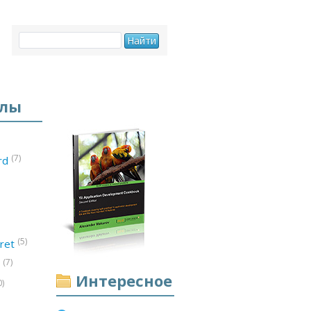
елы
(7)
ord
(5)
ret
(7)
d
Интересное
0)