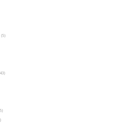
(5)
k
43)
5)
)