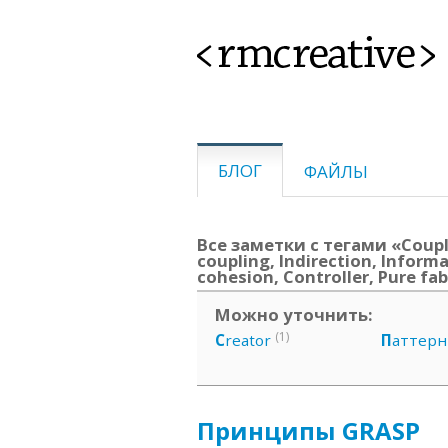
<rmcreative>
БЛОГ
ФАЙЛЫ
Все заметки с тегами «Coupl
coupling, Indirection, Inform
cohesion, Controller, Pure fab
Можно уточнить:
(1)
C
reator
П
аттер
Принципы GRASP