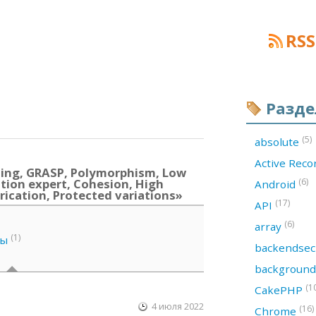
RSS
Разд
(5)
absolute
Active Rec
ing, GRASP, Polymorphism, Low
ation expert, Cohesion, High
(6)
Android
rication, Protected variations»
(17)
API
(6)
array
(1)
ны
backendsec
backgroun
(1
CakePHP
4 июля 2022
(16)
Chrome