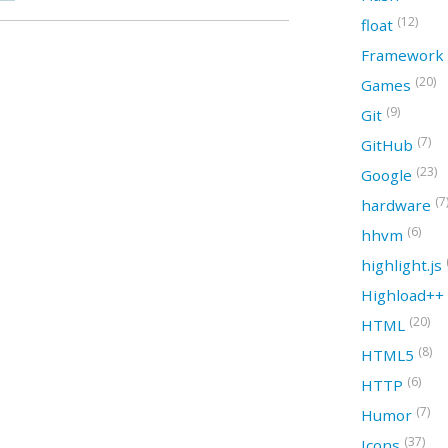
(12)
float
Framework
(20)
Games
(9)
Git
(7)
GitHub
(23)
Google
(7
hardware
(6)
hhvm
highlight.js
Highload++
(20)
HTML
(8)
HTML5
(6)
HTTP
(7)
Humor
(37)
Icons