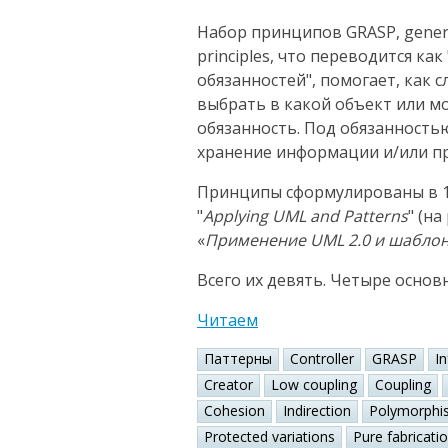
Набор принципов GRASP, general
principles, что переводится к
обязанностей", помогает, как 
выбрать в какой объект или 
обязанность. Под обязанность
хранение информации и/или пр
Принципы сформулированы в 1
"
Applying UML and Patterns
" (н
«
Применение UML 2.0 и шабло
Всего их девять. Четыре основ
Читаем
Паттерны
Controller
GRASP
I
Creator
Low coupling
Coupling
Cohesion
Indirection
Polymorphi
Protected variations
Pure fabricati