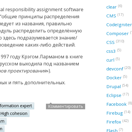
(6)
clear
 responsibility assignment software
(17)
CMS
ак "общие принципы распределения
следует из названия, правильно
CodeIgnite
модуль распределить определённую
(
Composer
ю здесь подразумевается знание/
(310)
CSS
оведение каких-либо действий.
(5)
css3
997 году Крэгом Ларманом в книге
(5)
curl
а русском выходила под названием
(20)
devconf
нов проектирования
»).
(5)
Docker
ных и пять дополнительных.
(54)
Drupal
(17)
Eclipse
(8)
Facebook
nformation expert
Комментировать
(14)
Firebug
High cohesion
(42)
sm
Firefox
on
(7)
Flash