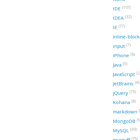
(107)
IDE
(32)
IDEA
(77)
IE
inline-bloc
(7)
input
(6)
iPhone
(5)
Java
(2
JavaScript
(6)
JetBrains
(75)
jQuery
(8)
Kohana
(
markdown
(5
MongoDB
(30)
MySQL
(75)
mystuff