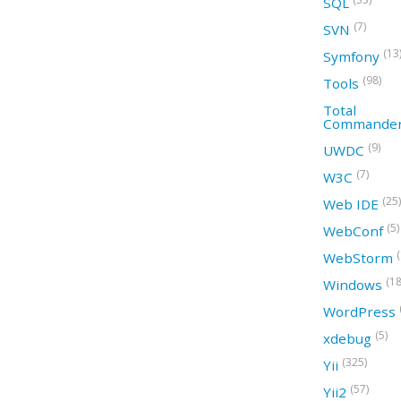
SQL
(7)
SVN
(13
Symfony
(98)
Tools
Total
Commande
(9)
UWDC
(7)
W3C
(25)
Web IDE
(5)
WebConf
WebStorm
(18
Windows
WordPress
(5)
xdebug
(325)
Yii
(57)
Yii2