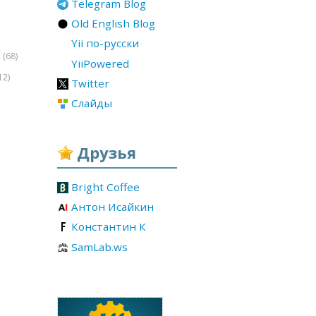
Telegram Blog
Old English Blog
Yii по-русски
(68)
r
YiiPowered
12)
Twitter
Слайды
Друзья
Bright Coffee
Антон Исайкин
Константин К
SamLab.ws