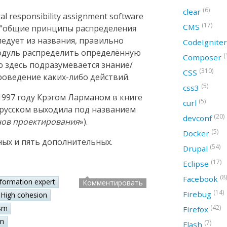
(6)
clear
 responsibility assignment software
(17)
CMS
ак "общие принципы распределения
следует из названия, правильно
CodeIgnite
модуль распределить определённую
(
Composer
ю здесь подразумевается знание/
(310)
CSS
оведение каких-либо действий.
(5)
css3
997 году Крэгом Ларманом в книге
(5)
curl
а русском выходила под названием
(20)
devconf
нов проектирования
»).
(5)
Docker
ных и пять дополнительных.
(54)
Drupal
(17)
Eclipse
(8)
Facebook
nformation expert
Комментировать
(14)
Firebug
High cohesion
(42)
sm
Firefox
on
(7)
Flash