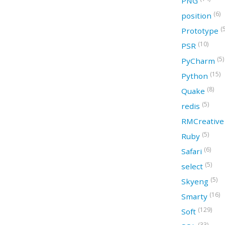
PNG
(6)
position
(
Prototype
(10)
PSR
(5)
PyCharm
(15)
Python
(8)
Quake
(5)
redis
RMCreativ
(5)
Ruby
(6)
Safari
(5)
select
(5)
Skyeng
(16)
Smarty
(129)
Soft
(33)