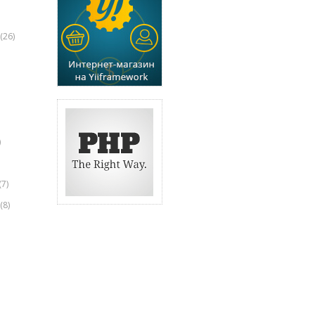
(26)
)
(7)
(8)