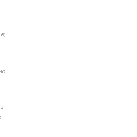
(5)
k
43)
5)
)