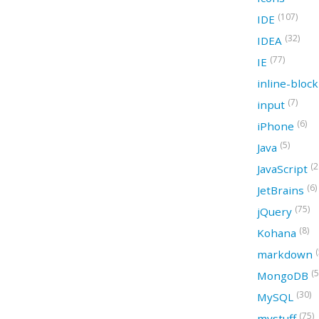
(107)
IDE
(32)
IDEA
(77)
IE
inline-bloc
(7)
input
(6)
iPhone
(5)
Java
(2
JavaScript
(6)
JetBrains
(75)
jQuery
(8)
Kohana
(
markdown
(5
MongoDB
(30)
MySQL
(75)
mystuff