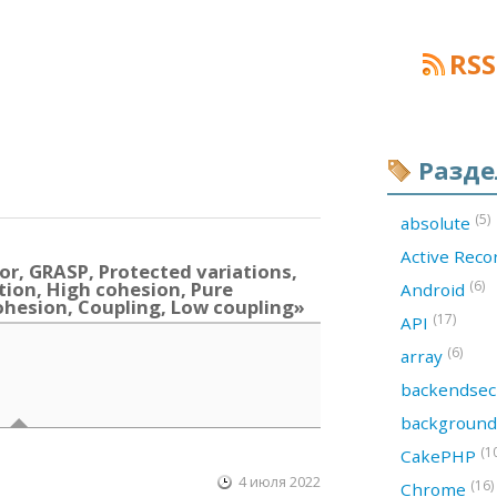
RSS
Разд
(5)
absolute
Active Rec
r, GRASP, Protected variations,
tion, High cohesion, Pure
(6)
Android
ohesion, Coupling, Low coupling»
(17)
API
(6)
array
backendsec
backgroun
(1
CakePHP
4 июля 2022
(16)
Chrome