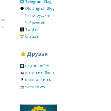
Telegram Blog
Old English Blog
Yii по-русски
(68)
r
YiiPowered
12)
Twitter
Слайды
Друзья
Bright Coffee
Антон Исайкин
Константин К
SamLab.ws