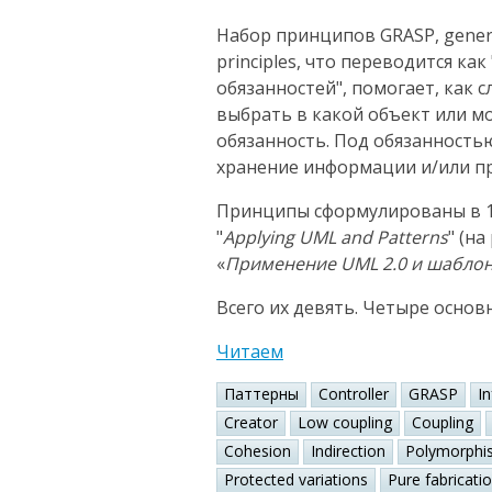
Набор принципов GRASP, general
principles, что переводится к
обязанностей", помогает, как 
выбрать в какой объект или 
обязанность. Под обязанность
хранение информации и/или пр
Принципы сформулированы в 1
"
Applying UML and Patterns
" (н
«
Применение UML 2.0 и шабло
Всего их девять. Четыре основ
Читаем
Паттерны
Controller
GRASP
I
Creator
Low coupling
Coupling
Cohesion
Indirection
Polymorphi
Protected variations
Pure fabricati