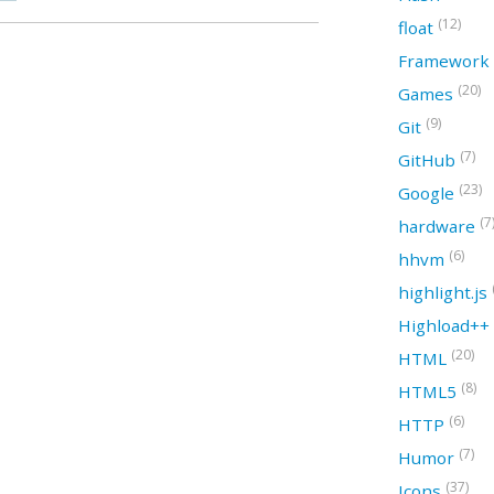
(12)
float
Framework
(20)
Games
(9)
Git
(7)
GitHub
(23)
Google
(7
hardware
(6)
hhvm
highlight.js
Highload++
(20)
HTML
(8)
HTML5
(6)
HTTP
(7)
Humor
(37)
Icons