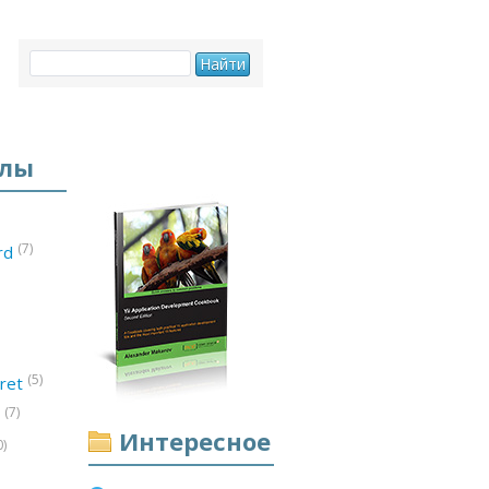
елы
(7)
ord
(5)
ret
(7)
d
Интересное
0)