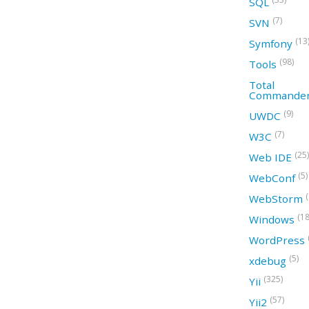
SQL
(7)
SVN
(13
Symfony
(98)
Tools
Total
Commande
(9)
UWDC
(7)
W3C
(25)
Web IDE
(5)
WebConf
WebStorm
(18
Windows
WordPress
(5)
xdebug
(325)
Yii
(57)
Yii2