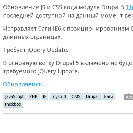
Обновление JS и CSS кода модуля Drupal 5
Th
последней доступной на данный момент ве
Исправляет баги IE6 с позиционированием б
длинных страницах.
Требует jQuery Update.
В основную ветку Drupal 5 включено не буде
требуемого jQuery Update.
Обновляемся
.
JavaScript
PHP
IE
mystuff
CMS
Drupal
Баги
Ко
thickbox