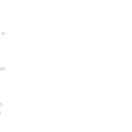
(5)
k
43)
5)
)