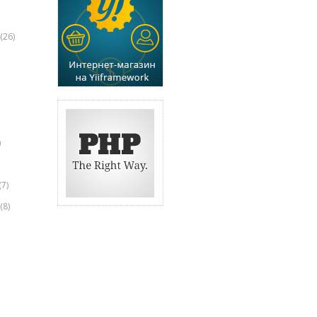
(26)
)
(7)
(8)