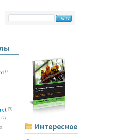
елы
(7)
ord
(5)
ret
(7)
d
Интересное
0)