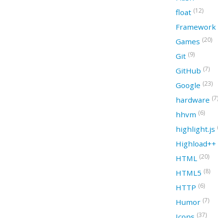
(12)
float
Framework
(20)
Games
(9)
Git
(7)
GitHub
(23)
Google
(7
hardware
(6)
hhvm
highlight.js
Highload++
(20)
HTML
(8)
HTML5
(6)
HTTP
(7)
Humor
(37)
Icons