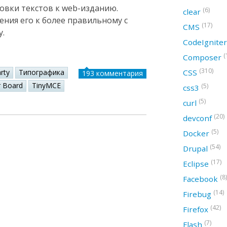
овки текстов к web-изданию.
(6)
clear
ения его к более правильному с
(17)
CMS
у.
CodeIgnite
(
Composer
(310)
CSS
rty
Типографика
193 комментария
r Board
TinyMCE
(5)
css3
(5)
curl
(20)
devconf
(5)
Docker
(54)
Drupal
(17)
Eclipse
(8)
Facebook
(14)
Firebug
(42)
Firefox
(7)
Flash