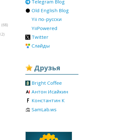
Telegram Blog
Old English Blog
Yii по-русски
(68)
r
YiiPowered
12)
Twitter
Слайды
Друзья
Bright Coffee
Антон Исайкин
Константин К
SamLab.ws