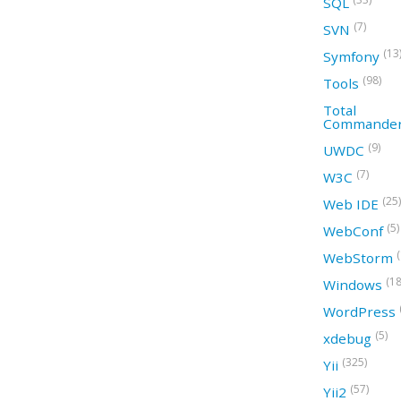
SQL
(7)
SVN
(13
Symfony
(98)
Tools
Total
Commande
(9)
UWDC
(7)
W3C
(25)
Web IDE
(5)
WebConf
WebStorm
(18
Windows
WordPress
(5)
xdebug
(325)
Yii
(57)
Yii2