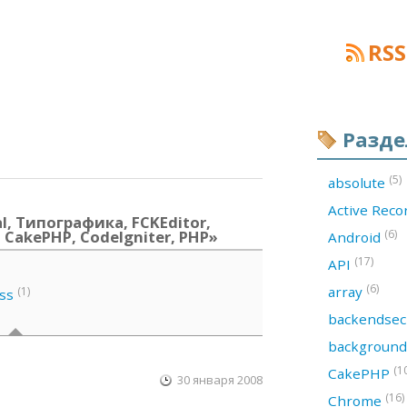
RSS
Разд
(5)
absolute
Active Rec
l, Типографика, FCKEditor,
, CakePHP, CodeIgniter, PHP»
(6)
Android
(17)
API
(6)
array
(1)
ss
backendsec
backgroun
(1
CakePHP
30 января 2008
(16)
Chrome