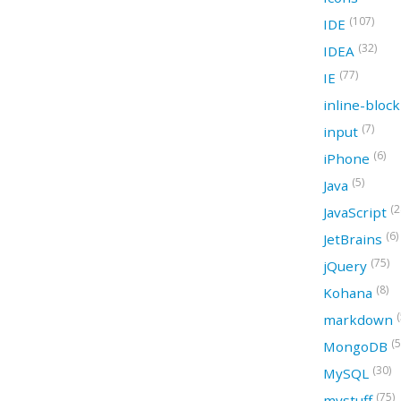
(107)
IDE
(32)
IDEA
(77)
IE
inline-bloc
(7)
input
(6)
iPhone
(5)
Java
(2
JavaScript
(6)
JetBrains
(75)
jQuery
(8)
Kohana
(
markdown
(5
MongoDB
(30)
MySQL
(75)
mystuff