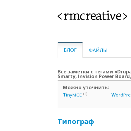
<rmcreative>
БЛОГ
ФАЙЛЫ
Все заметки с тегами «Drupa
Smarty, Invision Power Board
Можно уточнить:
(1)
T
inyMCE
W
ordPre
Типограф