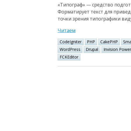
«Типограф» — средство подгот
Форматирует текст для привед
точки зрения типографики вид
Читаем
CodeIgniter
PHP
CakePHP
Sma
WordPress
Drupal
Invision Powe
FCKEditor