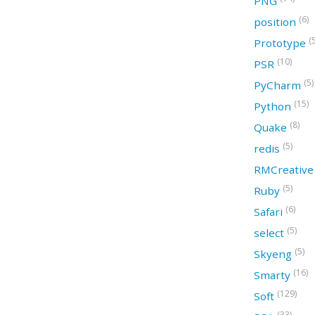
PNG
(6)
position
(
Prototype
(10)
PSR
(5)
PyCharm
(15)
Python
(8)
Quake
(5)
redis
RMCreativ
(5)
Ruby
(6)
Safari
(5)
select
(5)
Skyeng
(16)
Smarty
(129)
Soft
(33)